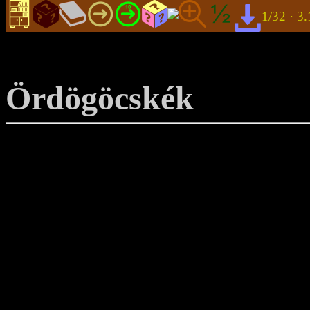
1/32 ·
Ördögöcskék