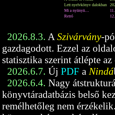
Lett nyelvkönyv dalokban
202
Mi a nyünyü…
11
Retró
12.
2026.8.3.
A
Szivárvány
-pó
gazdagodott. Ezzel az oldalo
statisztika szerint átlépte az
2026.6.7.
Új
PDF
a
Nindá
2026.6.4.
Nagy átstrukturá
könyvtáradatbázis belső keze
remélhetőleg nem érzékelik