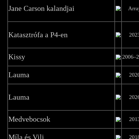
Jane Carson kalandjai
Arra
Katasztrófa a P4-en
202
Kissy
2006–2
Lauma
202
Lauma
202
Medvebocsok
201
Míla és Vili
201