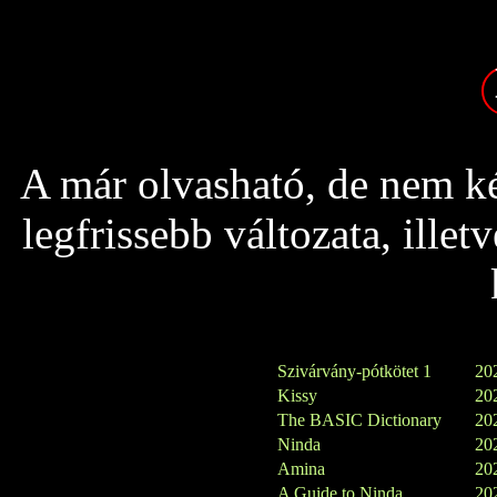
A már olvasható, de nem ké
legfrissebb változata, ille
Szivárvány-pótkötet 1
202
Kissy
202
The BASIC Dictionary
202
Ninda
202
Amina
202
A Guide to Ninda
202