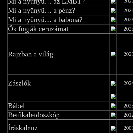
Mi a nyünyü… az LMBT?
202
Mi a nyünyü… a pénz?
202
Mi a nyünyü… a babona?
202
Ők fogják ceruzámat
202
Rajzban a világ
202
Zászlók
202
Bábel
202
Betűkaleidoszkóp
201
Íráskalauz
200