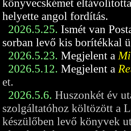
könyvecskémet eltávolította
helyette angol fordítás.
2026.5.25.
Ismét van Posta
sorban levő kis borítékkal 
2026.5.23.
Megjelent a
Mi
2026.5.12.
Megjelent a
Re
et.
2026.5.6.
Huszonkét év ut
szolgáltatóhoz költözött a 
készülőben levő könyvek u