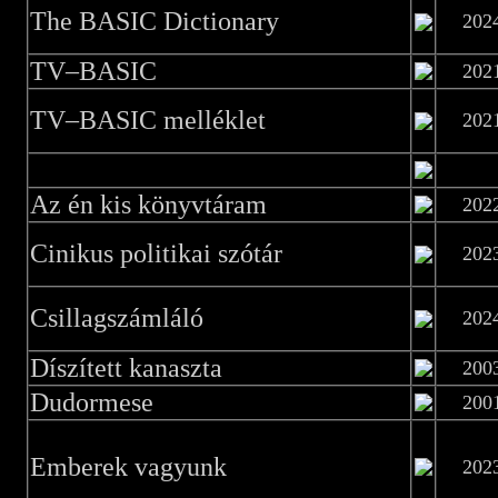
The BASIC Dictionary
202
TV–BASIC
202
TV–BASIC melléklet
202
Az én kis könyvtáram
202
Cinikus politikai szótár
202
Csillagszámláló
202
Díszített kanaszta
200
Dudormese
200
Emberek vagyunk
202