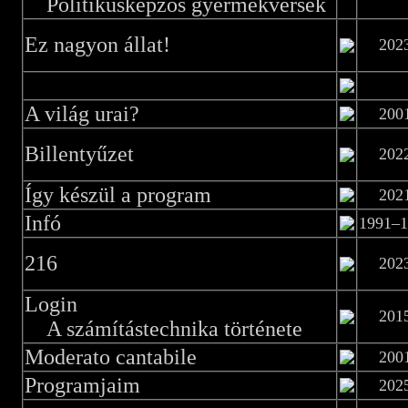
Politikusképzős gyermekversek
Ez nagyon állat!
202
A világ urai?
200
Billentyűzet
202
Így készül a program
202
Infó
1991–1
216
202
Login
201
A számítástechnika története
Moderato cantabile
200
Programjaim
202