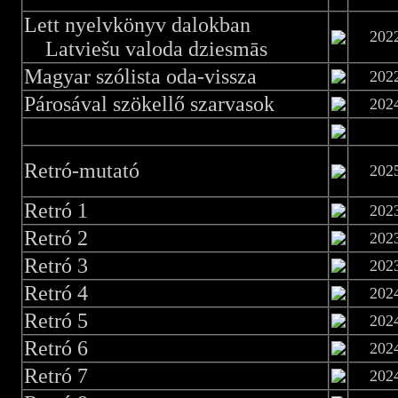
Lett nyelvkönyv dalokban
202
Latviešu valoda dziesmās
Magyar szólista oda-vissza
202
Párosával szökellő szarvasok
202
Retró-mutató
202
Retró 1
202
Retró 2
202
Retró 3
202
Retró 4
202
Retró 5
202
Retró 6
202
Retró 7
202