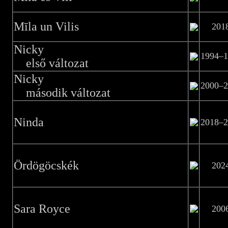
Mīla un Vilis
201
Nicky
1994–1
első változat
Nicky
2000–2
második változat
Ninda
2018–2
Ördögöcskék
202
Sara Royce
200