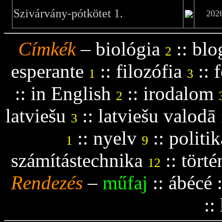
Szivárvány-pótkötet 1.
202
Címkék
–
biológia
::
blo
2
esperante
::
filozófia
::
f
1
3
::
in English
::
irodalom
2
latviešu
::
latviešu valodā
3
::
nyelv
::
politik
1
9
számítástechnika
::
tört
12
Rendezés
–
műfaj
::
ábécé
::