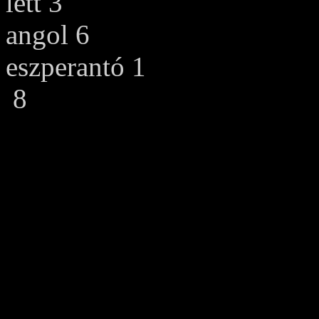
lett 3
angol 6
eszperantó 1
8