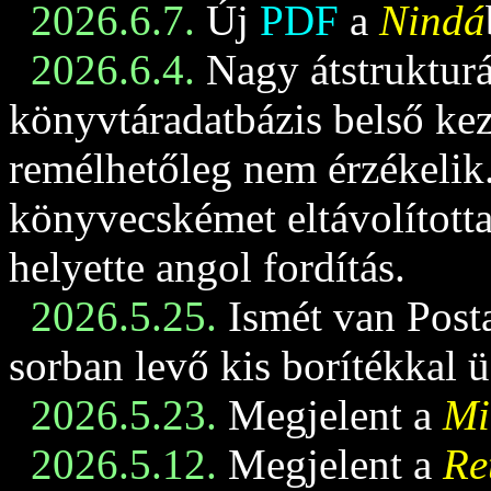
2026.6.7.
Új
PDF
a
Nindá
2026.6.4.
Nagy átstrukturá
könyvtáradatbázis belső keze
remélhetőleg nem érzékelik
könyvecskémet eltávolította
helyette angol fordítás.
2026.5.25.
Ismét van Posta
sorban levő kis borítékkal 
2026.5.23.
Megjelent a
Mi
2026.5.12.
Megjelent a
Re