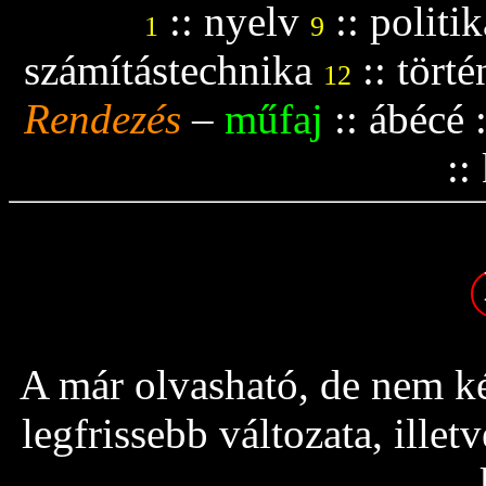
::
nyelv
::
politik
1
9
számítástechnika
::
tört
12
Rendezés
–
műfaj
::
ábécé
::
A már olvasható, de nem ké
legfrissebb változata, ille