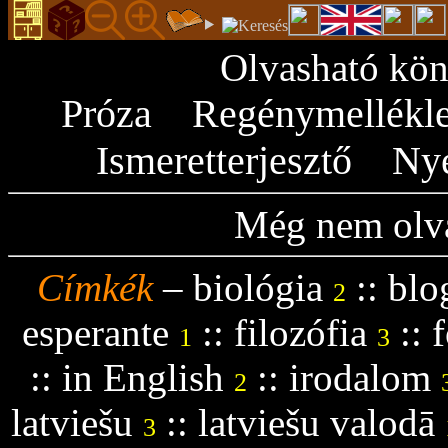
Olvasható kön
Próza
Regénymellékle
Ismeretterjesztő
Ny
Még nem olva
Címkék
–
biológia
::
blo
2
esperante
::
filozófia
::
f
1
3
::
in English
::
irodalom
2
latviešu
::
latviešu valodā
3