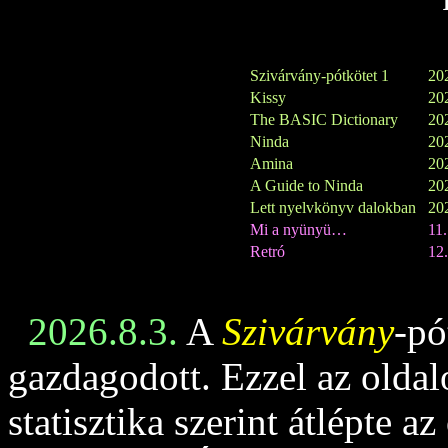
Szivárvány-pótkötet 1
202
Kissy
202
The BASIC Dictionary
202
Ninda
202
Amina
202
A Guide to Ninda
202
Lett nyelvkönyv dalokban
202
Mi a nyünyü…
11
Retró
12.
2026.8.3.
A
Szivárvány
-pó
gazdagodott. Ezzel az oldalo
statisztika szerint átlépte az