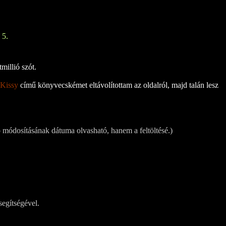
 5.
millió szót.
 Kissy
című könyvecskémet eltávolítottam az oldalról, majd talán lesz
 módosításának dátuma olvasható, hanem a feltöltésé.)
segítségével.