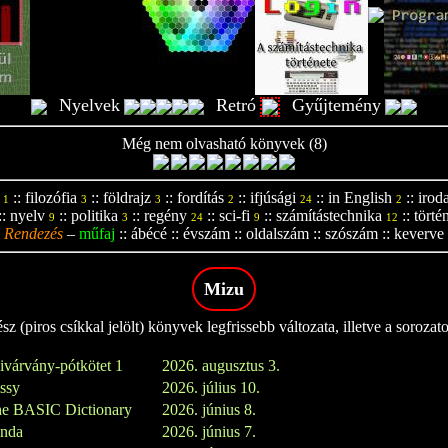
Nyelvek
Retró
Gyűjtemény
Még nem olvasható könyvek (8)
::
filozófia
::
földrajz
::
fordítás
::
ifjúsági
::
in English
::
irod
1
3
3
2
24
2
::
nyelv
::
politika
::
regény
::
sci-fi
::
számítástechnika
::
törté
9
3
24
9
12
Rendezés
–
műfaj
::
ábécé
::
évszám
::
oldalszám
::
szószám
::
keverve
Mizu
z (piros csíkkal jelölt) könyvek legfrissebb változata, illetve a sorozat
ivárvány-pótkötet 1
2026. augusztus 3.
issy
2026. július 10.
e BASIC Dictionary
2026. június 8.
inda
2026. június 7.