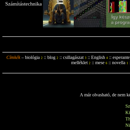
Számítástechnika
Címkék
–
biológia
::
blog
::
csillagászat
::
English
::
esperante
2
2
3
4
melléklet
::
mese
::
novella
2
6
1
A már olvasható, de nem kés
Sz
K
Th
N