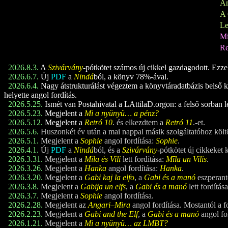
A
A 
Le
M
Re
2026.8.3.
A
Szivárvány
-pótkötet számos új cikkel gazdagodott. Ezzel a
2026.6.7.
Új
PDF
a
Nindá
ból, a könyv 78%-ával.
2026.6.4.
Nagy átstrukturálást végeztem a könyvtáradatbázis belső ke
helyette angol fordítás.
2026.5.25.
Ismét van Postahivatal a LAttilaD.orgon: a felső sorban l
2026.5.23.
Megjelent a
Mi a nyünyü… a pénz?
2026.5.12.
Megjelent a
Retró 1
0
. és elkezdtem a
Retró 1
1
.-et.
2026.5.6.
Huszonkét év után a mai nappal másik szolgáltatóhoz költ
2026.5.1.
Megjelent a
Sophie
angol fordítása:
Sophie
.
2026.4.1.
Új
PDF
a
Nindá
ból, és a
Szivárvány
-pótkötet új cikkeket 
2026.3.31.
Megjelent a
Míla és Vili
lett fordítása:
Mīla un Vilis
.
2026.3.26.
Megjelent a
Hanka
angol fordítása:
Hanka
.
2026.3.20.
Megjelent a
Gabi kaj la elfo
, a
Gabi és a manó
eszperant
2026.3.8.
Megjelent a
Gabija un elfs
, a
Gabi és a manó
lett fordítá
2026.3.7.
Megjelent a
Sophie
angol fordítása.
2026.2.28.
Megjelent az
Angari–Mira
angol fordítása. Mostantól a f
2026.2.23.
Megjelent a
Gabi and the Elf
, a
Gabi és a manó
angol fo
2026.1.21.
Megjelent a
Mi a nyünyü… az LMBT?