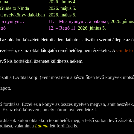
mina
2026. június 4.
Guide to Ninda
2026. május 5.
tt nyelvkönyv dalokban
2026. május 5.
i a nyünyü…
11. – Mi a nyünyü… a babona?
, 2026. június
tró
12. – Retró 11
, 2026. június 5.
z oldalon közzétett életmű a lent látható statisztika szerint átlépte az öt
zelésén, ezt az oldal látogatói remélhetőleg nem érzékelik. A
Guide to
evő kis borítékkal üzenetet küldhetsz nekem.
özött a LAttilaD.org. (Fent most nem a készülőben levő könyvek utolsó
kapott.
ó fordítása. Ezzel ez a könyv az összes nyelven megvan, amit beszélek.
sa. Ez az első könyvem, amely három nyelven létezik.
ordítások külön oldalakon tekinthetők meg, a felső sorban levő zászlók 
rdítása, valamint a
Lauma
lett fordítása is.