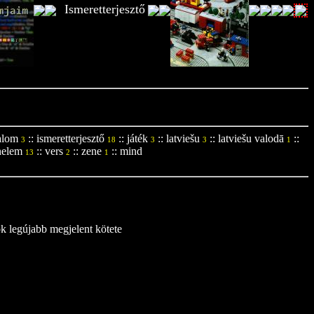
Ismeretterjesztő
alom
::
ismeretterjesztő
::
játék
::
latviešu
::
latviešu valodā
::
3
18
3
3
1
nelem
::
vers
::
zene
::
mind
13
2
1
ok legújabb megjelent kötete