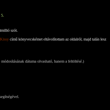
 5.
millió szót.
 Kissy
című könyvecskémet eltávolítottam az oldalról, majd talán lesz
 módosításának dátuma olvasható, hanem a feltöltésé.)
segítségével.