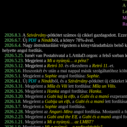
A 
Le
M
Re
2026.8.3.
A
Szivárvány
-pótkötet számos új cikkel gazdagodott. Ezzel a
2026.6.7.
Új
PDF
a
Nindá
ból, a könyv 78%-ával.
2026.6.4.
Nagy átstrukturálást végeztem a könyvtáradatbázis belső ke
helyette angol fordítás.
2026.5.25.
Ismét van Postahivatal a LAttilaD.orgon: a felső sorban l
2026.5.23.
Megjelent a
Mi a nyünyü… a pénz?
2026.5.12.
Megjelent a
Retró 1
0
. és elkezdtem a
Retró 1
1
.-et.
2026.5.6.
Huszonkét év után a mai nappal másik szolgáltatóhoz költ
2026.5.1.
Megjelent a
Sophie
angol fordítása:
Sophie
.
2026.4.1.
Új
PDF
a
Nindá
ból, és a
Szivárvány
-pótkötet új cikkeket 
2026.3.31.
Megjelent a
Míla és Vili
lett fordítása:
Mīla un Vilis
.
2026.3.26.
Megjelent a
Hanka
angol fordítása:
Hanka
.
2026.3.20.
Megjelent a
Gabi kaj la elfo
, a
Gabi és a manó
eszperant
2026.3.8.
Megjelent a
Gabija un elfs
, a
Gabi és a manó
lett fordítá
2026.3.7.
Megjelent a
Sophie
angol fordítása.
2026.2.28.
Megjelent az
Angari–Mira
angol fordítása. Mostantól a f
2026.2.23.
Megjelent a
Gabi and the Elf
, a
Gabi és a manó
angol fo
2026.1.21.
Megjelent a
Mi a nyünyü… az LMBT?
2026.1.9.
Megjelent a
Mi a nyünyü… a radioaktivitás?