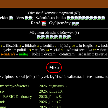
Olvasható könyvek magyarul (67)
éklet
Vers
Számítástechnika
Retró
Gyűjtemény
Még nem olvasható könyvek (8)
::
filozófia
::
földrajz
::
fordítás
::
ifjúsági
::
in English
::
irod
1
3
3
2
24
2
::
nyelv
::
politika
::
regény
::
sci-fi
::
számítástechnika
::
törté
9
3
24
9
12
Rendezés
–
műfaj
::
ábécé
::
évszám
::
oldalszám
::
szószám
::
keverve
Mizu
z (piros csíkkal jelölt) könyvek legfrissebb változata, illetve a sorozat
ivárvány-pótkötet 1
2026. augusztus 3.
issy
2026. július 10.
e BASIC Dictionary
2026. június 8.
inda
2026. június 7.
mina
2026. június 4.