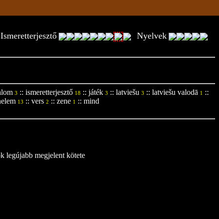
Ismeretterjesztő
Nyelvek
alom
::
ismeretterjesztő
::
játék
::
latviešu
::
latviešu valodā
::
3
18
3
3
1
nelem
::
vers
::
zene
::
mind
13
2
1
ok legújabb megjelent kötete