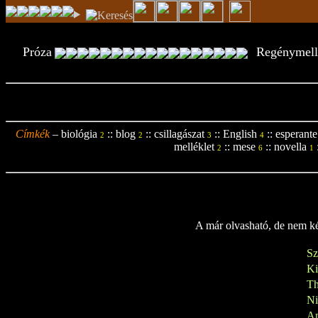
Próza
Regénymell
Címkék
–
biológia
::
blog
::
csillagászat
::
English
::
esperante
2
2
3
4
melléklet
::
mese
::
novella
2
6
1
A már olvasható, de nem kés
Sz
K
Th
N
A