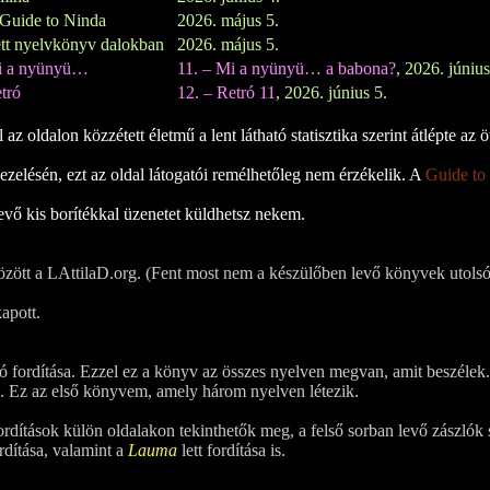
Guide to Ninda
2026. május 5.
tt nyelvkönyv dalokban
2026. május 5.
i a nyünyü…
11. – Mi a nyünyü… a babona?
, 2026. június
tró
12. – Retró 11
, 2026. június 5.
z oldalon közzétett életmű a lent látható statisztika szerint átlépte az öt
zelésén, ezt az oldal látogatói remélhetőleg nem érzékelik. A
Guide to
evő kis borítékkal üzenetet küldhetsz nekem.
özött a LAttilaD.org. (Fent most nem a készülőben levő könyvek utolsó
kapott.
ó fordítása. Ezzel ez a könyv az összes nyelven megvan, amit beszélek.
sa. Ez az első könyvem, amely három nyelven létezik.
ordítások külön oldalakon tekinthetők meg, a felső sorban levő zászlók 
rdítása, valamint a
Lauma
lett fordítása is.