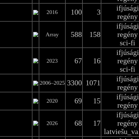
ifjúsági
100
3
2016
regény
ifjúsági
588
158
regény
Array
sci-fi
ifjúsági
67
16
regény
2023
sci-fi
ifjúsági
3300
1071
2006–2025
regény
ifjúsági
69
15
2020
regény
ifjúsági
68
17
regény
2026
latviešu_va