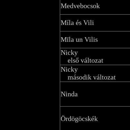
Medvebocsok
Míla és Vili
Mīla un Vilis
Nicky
első változat
Nicky
második változat
Ninda
Ördögöcskék