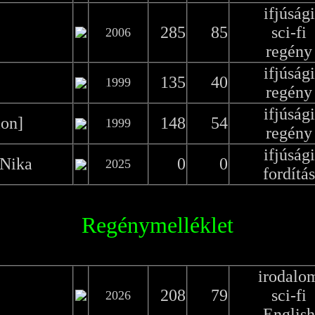
ifjúsági
285
85
sci-fi
2006
regény
ifjúsági
135
40
1999
regény
ifjúsági
ion]
148
54
1999
regény
ifjúsági
 Nika
0
0
2025
fordítás
Regénymelléklet
irodalo
208
79
sci-fi
2026
English