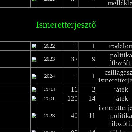
mellékle
Ismeretterjesztő
0
1
irodalo
2022
politik
32
9
2023
filozófi
csillagás
0
1
2024
ismeretterj
16
2
játék
2003
120
14
játék
2001
ismeretterj
40
11
politik
2023
filozófi