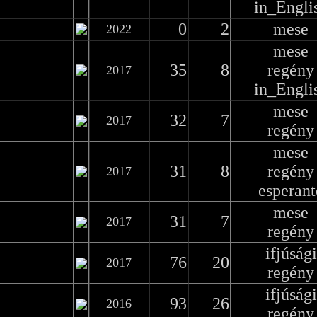
in_Engli
0
2
mese
2022
mese
35
8
regény
2017
in_Engli
mese
32
7
2017
regény
mese
31
8
regény
2017
esperant
mese
31
7
2017
regény
ifjúsági
76
20
2017
regény
ifjúsági
93
26
2016
regény