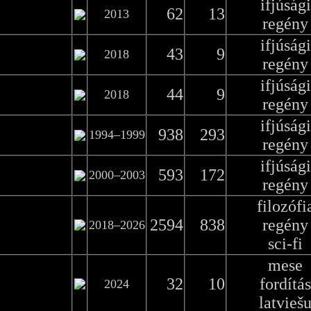
ifjúsági
62
13
2013
regény
ifjúsági
43
9
2018
regény
ifjúsági
44
9
2018
regény
ifjúsági
938
293
1994–1999
regény
ifjúsági
593
172
2000–2003
regény
filozófi
2594
838
regény
2018–2026
sci-fi
mese
32
10
fordítás
2024
latvieš