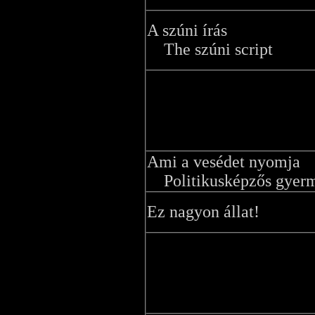
A szúni írás
The szúni script
Ami a vesédet nyomja
Politikusképzős gyer
Ez nagyon állat!