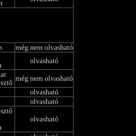
t
m
még nem olvasható
a
olvasható
a
zat
még nem olvasható
esztő
olvasható
olvasható
esztő
a
olvasható
a