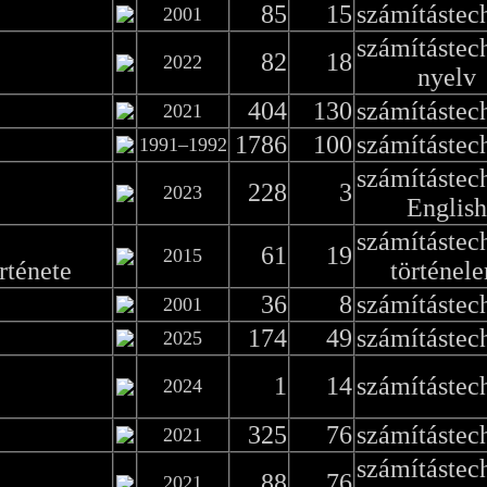
85
15
számítástec
2001
számítástec
82
18
2022
nyelv
404
130
számítástec
2021
1786
100
számítástec
1991–1992
számítástec
228
3
2023
English
számítástec
61
19
2015
rténete
történel
36
8
számítástec
2001
174
49
számítástec
2025
1
14
számítástec
2024
325
76
számítástec
2021
számítástec
88
76
2021