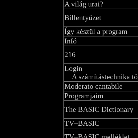
A világ urai?
Billentyűzet
Így készül a program
Infó
216
Login
A számítástechnika tö
Moderato cantabile
Programjaim
The BASIC Dictionary
TV–BASIC
TV–BASIC melléklet