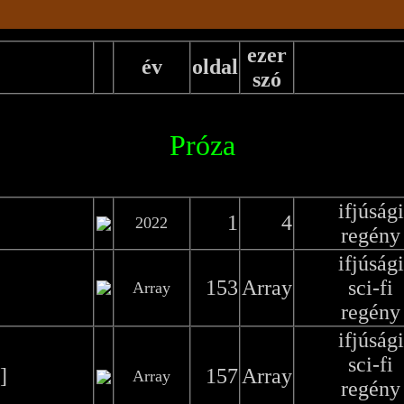
ezer
év
oldal
szó
Próza
ifjúsági
1
4
2022
regény
ifjúsági
153
Array
sci-fi
Array
regény
ifjúsági
sci-fi
]
157
Array
Array
regény