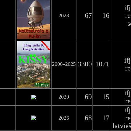
if
67
16
r
2023
s
if
3300
1071
2006–2025
r
if
69
15
2020
r
if
68
17
r
2026
latvie