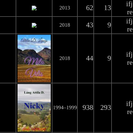
if
62
13
2013
r
if
43
9
2018
r
if
44
9
2018
r
if
938
293
1994–1999
r