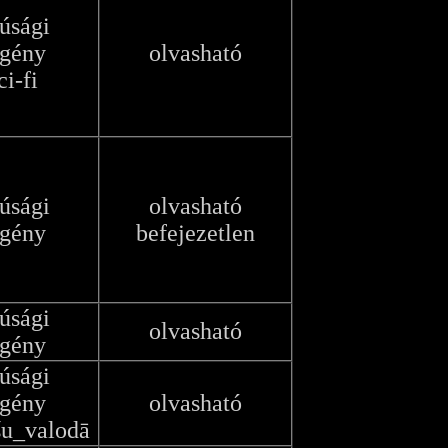
júsági
egény
olvasható
ci-fi
júsági
olvasható
egény
befejezetlen
júsági
olvasható
egény
júsági
egény
olvasható
šu_valodā