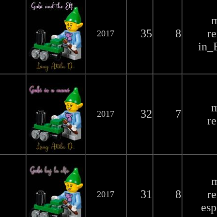
35
8
r
2017
in_
32
7
2017
r
31
8
r
2017
esp