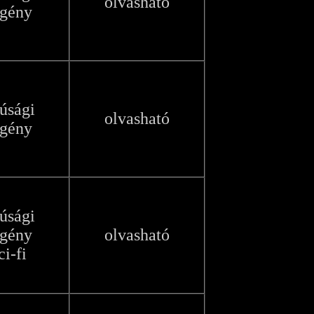
olvasható
egény
júsági
olvasható
egény
júsági
egény
olvasható
ci-fi