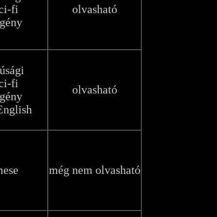
ci-fi
olvasható
egény
júsági
ci-fi
olvasható
egény
English
mese
még nem olvasható