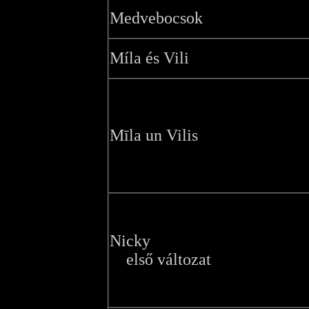
Medvebocsok
Míla és Vili
Mīla un Vilis
Nicky
első változat