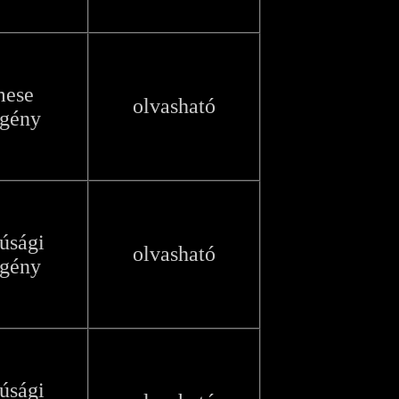
mese
olvasható
egény
júsági
olvasható
egény
júsági