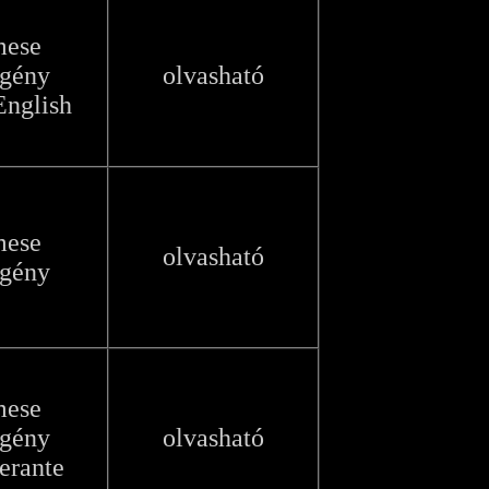
mese
egény
olvasható
English
mese
olvasható
egény
mese
egény
olvasható
erante