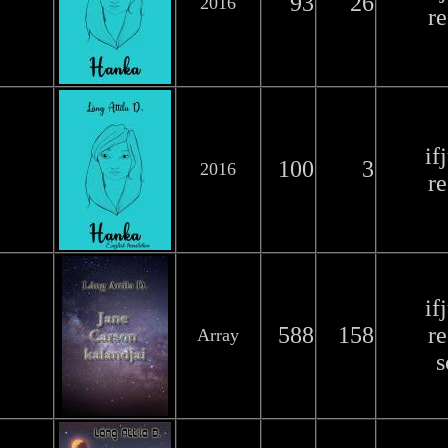
93
26
2016
r
if
100
3
2016
r
if
588
158
r
Array
s