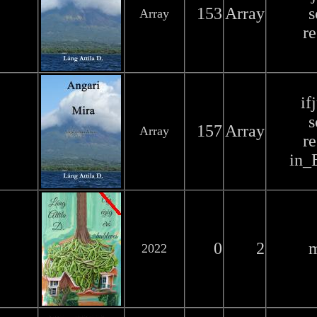
153
Array
s
Array
r
if
s
157
Array
Array
r
in_
0
2
2022