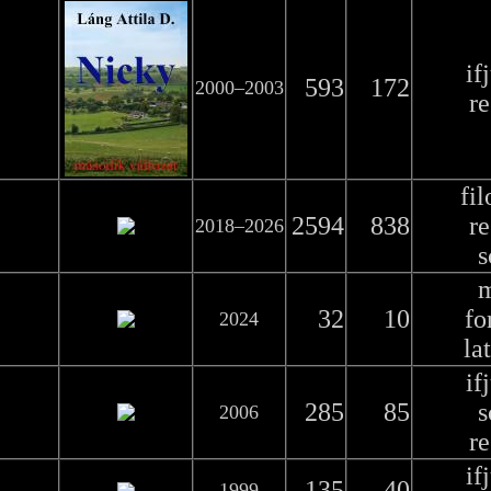
if
593
172
2000–2003
r
fil
2594
838
r
2018–2026
s
32
10
fo
2024
la
if
285
85
s
2006
r
if
135
40
1999