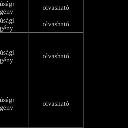
júsági
olvasható
egény
júsági
olvasható
egény
júsági
olvasható
egény
júsági
olvasható
egény