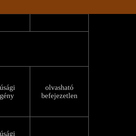
júsági
olvasható
egény
befejezetlen
júsági