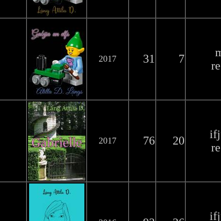
31
7
2017
r
if
76
20
2017
r
if