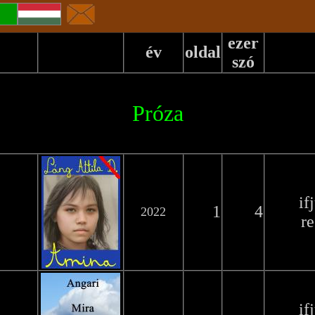
ezer
év
oldal
szó
Próza
if
1
4
2022
r
if