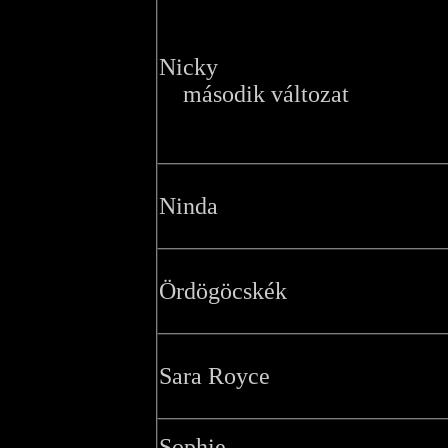
Nicky
második változat
Ninda
Ördögöcskék
Sara Royce
Sophie