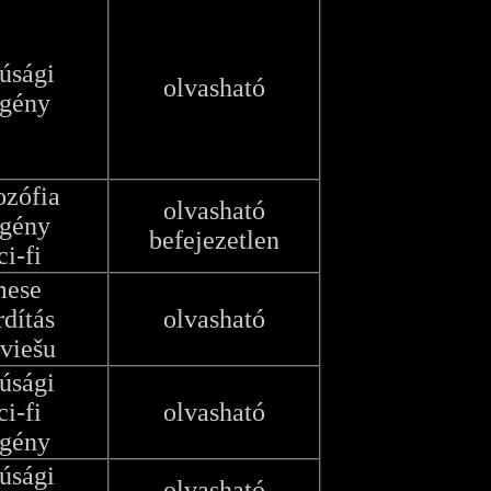
júsági
olvasható
egény
ozófia
olvasható
egény
befejezetlen
ci-fi
mese
rdítás
olvasható
tviešu
júsági
ci-fi
olvasható
egény
júsági
olvasható