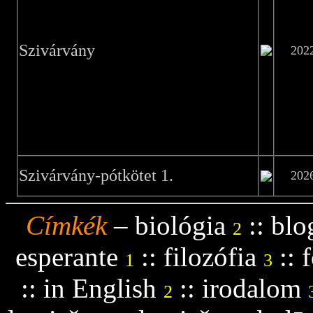
Szivárvány
202
Szivárvány-pótkötet 1.
202
Címkék
–
biológia
::
blo
2
esperante
::
filozófia
::
f
1
3
::
in English
::
irodalom
2