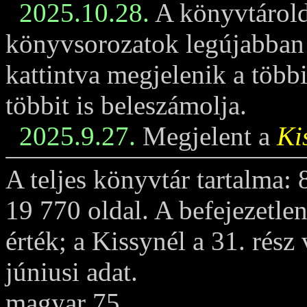
2025.10.28.
A könyvtárold
könyvsorozatok legújabban m
kattintva megjelenik a többi
többit is beleszámolja.
2025.9.27.
Megjelent a
Ki
A teljes könyvtár tartalma:
19 770 oldal. A befejezetle
érték; a Kissynél a 31. rész
júniusi adat.
magyar 75