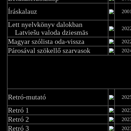
Íráskalauz
200
Lett nyelvkönyv dalokban
202
Latviešu valoda dziesmās
Magyar szólista oda-vissza
202
Párosával szökellő szarvasok
202
Retró-mutató
202
Retró 1
202
Retró 2
202
Retró 3
202