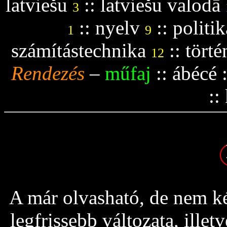
latviešu
::
latviešu valodā
3
::
nyelv
::
politik
1
9
számítástechnika
::
tört
12
Rendezés
–
műfaj
::
ábécé
::
A már olvasható, de nem ké
legfrissebb változata, ille