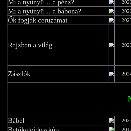
Mi a nyünyü… a pénz?
202
Mi a nyünyü… a babona?
202
Ők fogják ceruzámat
202
Rajzban a világ
202
Zászlók
202
Bábel
202
Betűkaleidoszkóp
201