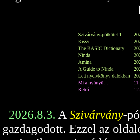
Szivárvány-pótkötet 1
202
Kissy
202
The BASIC Dictionary
202
Ninda
202
Amina
202
A Guide to Ninda
202
Lett nyelvkönyv dalokban
202
Mi a nyünyü…
11
Retró
12.
2026.8.3.
A
Szivárvány
-pó
gazdagodott. Ezzel az oldalo