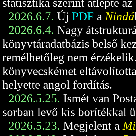
statisztika szerint átlépte az
2026.6.7.
Új
PDF
a
Nindá
2026.6.4.
Nagy átstrukturá
könyvtáradatbázis belső keze
remélhetőleg nem érzékelik
könyvecskémet eltávolította
helyette angol fordítás.
2026.5.25.
Ismét van Posta
sorban levő kis borítékkal 
2026.5.23.
Megjelent a
Mi