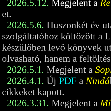
2026.5.12.
Megjelent a
Re
et.
2026.5.6.
Huszonkét év ut
szolgáltatóhoz költözött a 
készülőben levő könyvek u
olvasható, hanem a feltöltés
2026.5.1.
Megjelent a
Sop
2026.4.1.
Új
PDF
a
Nindá
cikkeket kapott.
2026.3.31.
Megjelent a
Mí