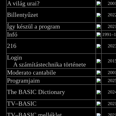
A világ urai?
200
Billentyűzet
202
Így készül a program
202
Infó
1991–1
216
202
Login
201
A számítástechnika története
Moderato cantabile
200
Programjaim
202
The BASIC Dictionary
202
TV–BASIC
202
TV–BASIC melléklet
202