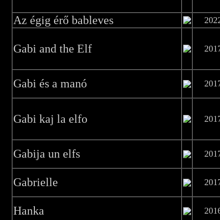
Az égig érő bableves
202
Gabi and the Elf
201
Gabi és a manó
201
Gabi kaj la elfo
201
Gabija un elfs
201
Gabrielle
201
Hanka
201