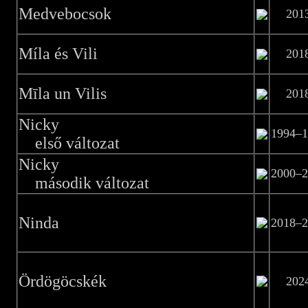
Medvebocsok
201
Míla és Vili
201
Mīla un Vilis
201
Nicky
1994–1
első változat
Nicky
2000–2
második változat
Ninda
2018–2
Ördögöcskék
202