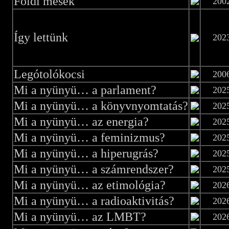
Földi mesék
200
Így lettünk
202
Legótolókocsi
200
Mi a nyünyü… a parlament?
202
Mi a nyünyü… a könyvnyomtatás?
202
Mi a nyünyü… az energia?
202
Mi a nyünyü… a feminizmus?
202
Mi a nyünyü… a hiperugrás?
202
Mi a nyünyü… a számrendszer?
202
Mi a nyünyü… az etimológia?
202
Mi a nyünyü… a radioaktivitás?
202
Mi a nyünyü… az LMBT?
202