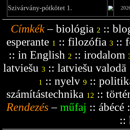
Szivárvány-pótkötet 1.
202
Címkék
–
biológia
::
blo
2
esperante
::
filozófia
::
f
1
3
::
in English
::
irodalom
2
latviešu
::
latviešu valodā
3
::
nyelv
::
politik
1
9
számítástechnika
::
tört
12
Rendezés
–
műfaj
::
ábécé
::