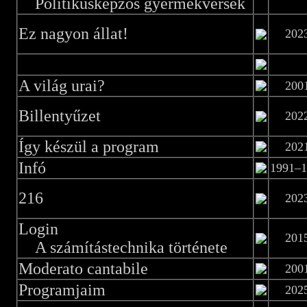
Politikusképzős gyermekversek
Ez nagyon állat!
202
A világ urai?
200
Billentyűzet
202
Így készül a program
202
Infó
1991–1
216
202
Login
201
A számítástechnika története
Moderato cantabile
200
Programjaim
202