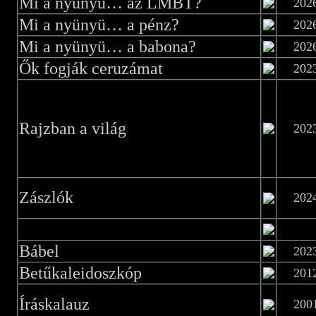
Mi a nyünyü… az LMBT?
202
Mi a nyünyü… a pénz?
202
Mi a nyünyü… a babona?
202
Ők fogják ceruzámat
202
Rajzban a világ
202
Zászlók
202
Bábel
202
Betűkaleidoszkóp
201
Íráskalauz
200