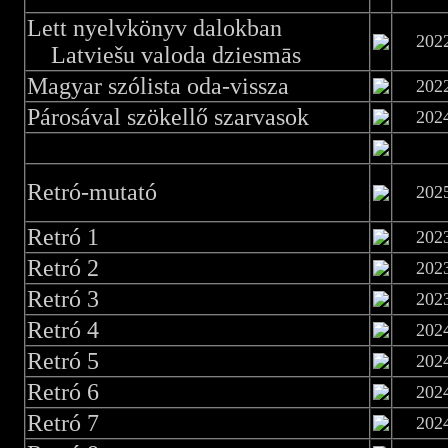
Lett nyelvkönyv dalokban
202
Latviešu valoda dziesmās
Magyar szólista oda-vissza
202
Párosával szökellő szarvasok
202
Retró-mutató
202
Retró 1
202
Retró 2
202
Retró 3
202
Retró 4
202
Retró 5
202
Retró 6
202
Retró 7
202