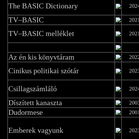
The BASIC Dictionary
202
TV–BASIC
202
TV–BASIC melléklet
202
Az én kis könyvtáram
202
Cinikus politikai szótár
202
Csillagszámláló
202
Díszített kanaszta
200
Dudormese
200
Emberek vagyunk
202