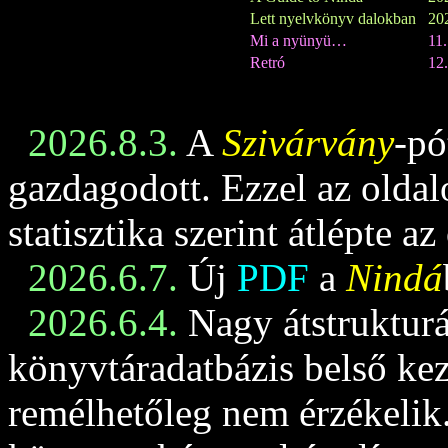
Lett nyelvkönyv dalokban
202
Mi a nyünyü…
11
Retró
12.
2026.8.3.
A
Szivárvány
-pó
gazdagodott. Ezzel az oldalo
statisztika szerint átlépte az
2026.6.7.
Új
PDF
a
Nindá
2026.6.4.
Nagy átstrukturá
könyvtáradatbázis belső keze
remélhetőleg nem érzékelik