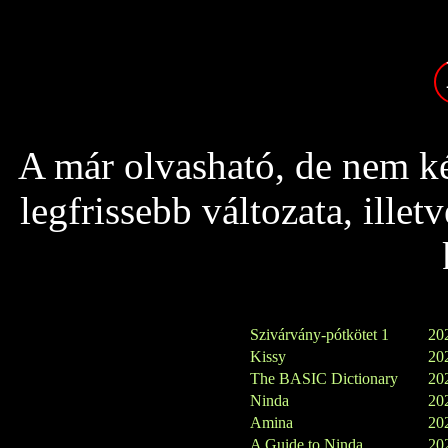
A már olvasható, de nem ké
legfrissebb változata, ille
Szivárvány-pótkötet 1
202
Kissy
202
The BASIC Dictionary
202
Ninda
202
Amina
202
A Guide to Ninda
202