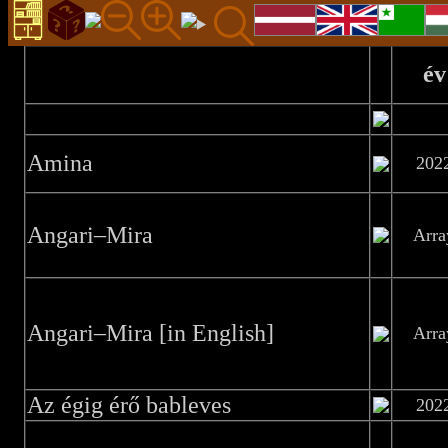
év
Amina
202
Angari–Mira
Arra
Angari–Mira [in English]
Arra
Az égig érő bableves
202