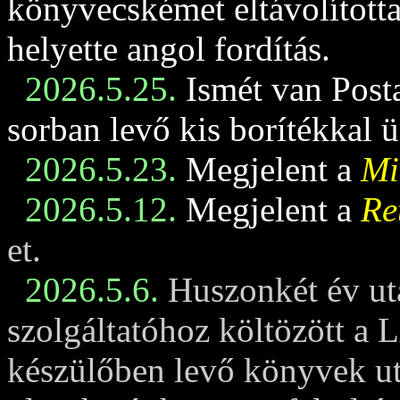
könyvecskémet eltávolította
helyette angol fordítás.
2026.5.25.
Ismét van Posta
sorban levő kis borítékkal 
2026.5.23.
Megjelent a
Mi
2026.5.12.
Megjelent a
Re
et.
2026.5.6.
Huszonkét év ut
szolgáltatóhoz költözött a 
készülőben levő könyvek u