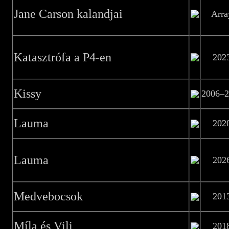
Jane Carson kalandjai
Arra
Katasztrófa a P4-en
202
Kissy
2006–2
Lauma
202
Lauma
202
Medvebocsok
201
Míla és Vili
201