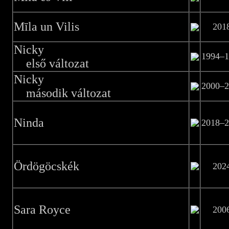
Mīla un Vilis
201
Nicky
1994–1
első változat
Nicky
2000–2
második változat
Ninda
2018–2
Ördögöcskék
202
Sara Royce
200