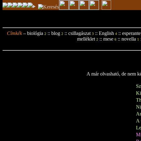
Címkék
–
biológia
::
blog
::
csillagászat
::
English
::
esperante
2
2
3
4
melléklet
::
mese
::
novella
2
6
1
A már olvasható, de nem kés
Sz
K
Th
N
A
A 
Le
M