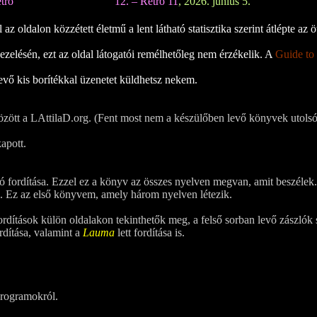
tró
12. – Retró 11
, 2026. június 5.
z oldalon közzétett életmű a lent látható statisztika szerint átlépte az öt
zelésén, ezt az oldal látogatói remélhetőleg nem érzékelik. A
Guide to
evő kis borítékkal üzenetet küldhetsz nekem.
özött a LAttilaD.org. (Fent most nem a készülőben levő könyvek utolsó
kapott.
ó fordítása. Ezzel ez a könyv az összes nyelven megvan, amit beszélek.
sa. Ez az első könyvem, amely három nyelven létezik.
ordítások külön oldalakon tekinthetők meg, a felső sorban levő zászlók 
rdítása, valamint a
Lauma
lett fordítása is.
programokról.