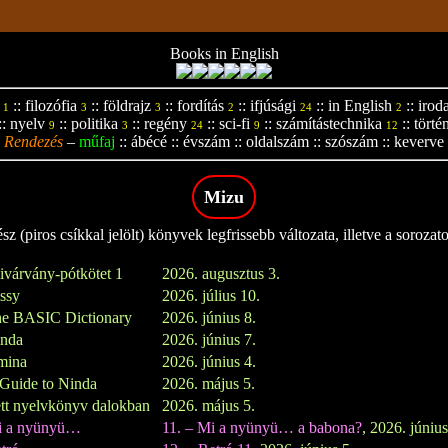
Books in English
::
filozófia
::
földrajz
::
fordítás
::
ifjúsági
::
in English
::
irod
1
3
3
2
24
2
::
nyelv
::
politika
::
regény
::
sci-fi
::
számítástechnika
::
törté
9
3
24
9
12
Rendezés
–
műfaj
::
ábécé
::
évszám
::
oldalszám
::
szószám
::
keverve
Mizu
z (piros csíkkal jelölt) könyvek legfrissebb változata, illetve a sorozat
ivárvány-pótkötet 1
2026. augusztus 3.
issy
2026. július 10.
e BASIC Dictionary
2026. június 8.
inda
2026. június 7.
mina
2026. június 4.
Guide to Ninda
2026. május 5.
tt nyelvkönyv dalokban
2026. május 5.
i a nyünyü…
11. – Mi a nyünyü… a babona?
, 2026. június