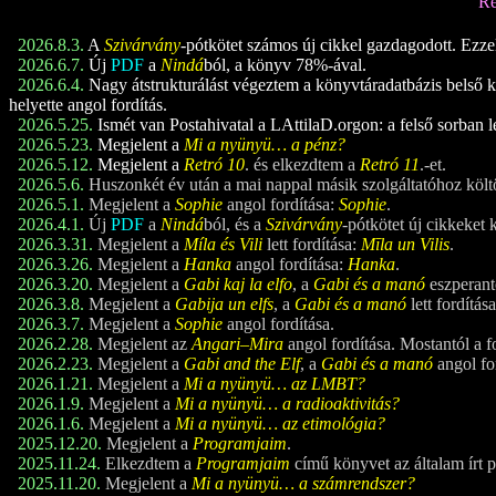
Re
2026.8.3.
A
Szivárvány
-pótkötet számos új cikkel gazdagodott. Ezzel a
2026.6.7.
Új
PDF
a
Nindá
ból, a könyv 78%-ával.
2026.6.4.
Nagy átstrukturálást végeztem a könyvtáradatbázis belső ke
helyette angol fordítás.
2026.5.25.
Ismét van Postahivatal a LAttilaD.orgon: a felső sorban l
2026.5.23.
Megjelent a
Mi a nyünyü… a pénz?
2026.5.12.
Megjelent a
Retró 1
0
. és elkezdtem a
Retró 1
1
.-et.
2026.5.6.
Huszonkét év után a mai nappal másik szolgáltatóhoz költ
2026.5.1.
Megjelent a
Sophie
angol fordítása:
Sophie
.
2026.4.1.
Új
PDF
a
Nindá
ból, és a
Szivárvány
-pótkötet új cikkeket 
2026.3.31.
Megjelent a
Míla és Vili
lett fordítása:
Mīla un Vilis
.
2026.3.26.
Megjelent a
Hanka
angol fordítása:
Hanka
.
2026.3.20.
Megjelent a
Gabi kaj la elfo
, a
Gabi és a manó
eszperant
2026.3.8.
Megjelent a
Gabija un elfs
, a
Gabi és a manó
lett fordítá
2026.3.7.
Megjelent a
Sophie
angol fordítása.
2026.2.28.
Megjelent az
Angari–Mira
angol fordítása. Mostantól a f
2026.2.23.
Megjelent a
Gabi and the Elf
, a
Gabi és a manó
angol fo
2026.1.21.
Megjelent a
Mi a nyünyü… az LMBT?
2026.1.9.
Megjelent a
Mi a nyünyü… a radioaktivitás?
2026.1.6.
Megjelent a
Mi a nyünyü… az etimológia?
2025.12.20.
Megjelent a
Programjaim
.
2025.11.24.
Elkezdtem a
Programjaim
című könyvet az általam írt 
2025.11.20.
Megjelent a
Mi a nyünyü… a számrendszer?