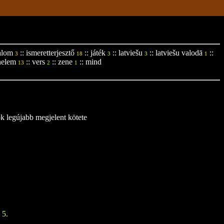
alom
::
ismeretterjesztő
::
játék
::
latviešu
::
latviešu valodā
::
3
18
3
3
1
nelem
::
vers
::
zene
::
mind
13
2
1
ok legújabb megjelent kötete
 5.