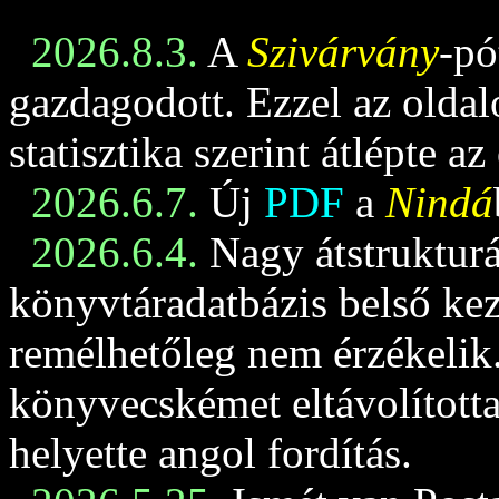
2026.8.3.
A
Szivárvány
-pó
gazdagodott. Ezzel az oldalo
statisztika szerint átlépte az
2026.6.7.
Új
PDF
a
Nindá
2026.6.4.
Nagy átstrukturá
könyvtáradatbázis belső keze
remélhetőleg nem érzékelik
könyvecskémet eltávolította
helyette angol fordítás.