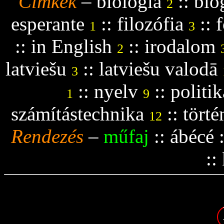
Címkék
–
biológia
::
blo
2
esperante
::
filozófia
::
f
1
3
::
in English
::
irodalom
2
latviešu
::
latviešu valodā
3
::
nyelv
::
politik
1
9
számítástechnika
::
tört
12
Rendezés
–
műfaj
::
ábécé
::