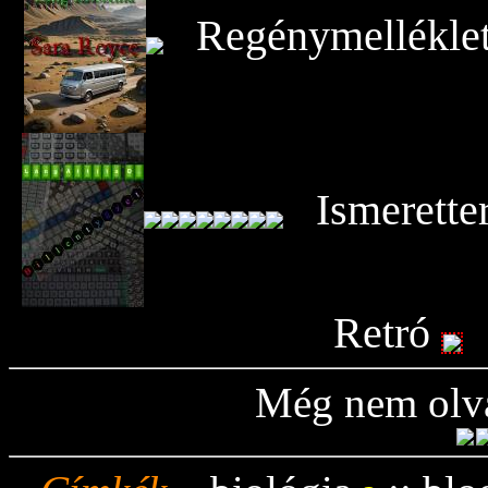
Regénymellékle
Ismerette
Retró
Még nem olva