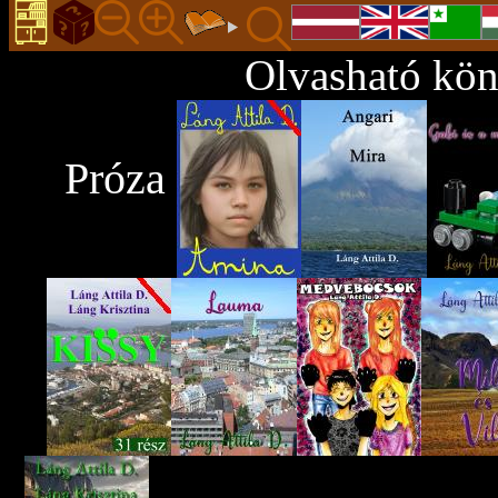
Olvasható kön
Próza