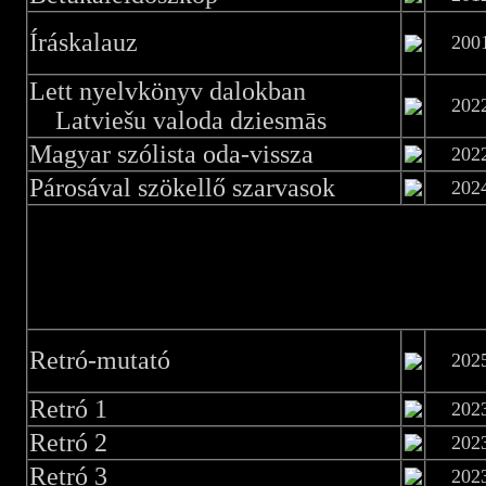
Íráskalauz
200
Lett nyelvkönyv dalokban
202
Latviešu valoda dziesmās
Magyar szólista oda-vissza
202
Párosával szökellő szarvasok
202
Retró-mutató
202
Retró 1
202
Retró 2
202
Retró 3
202