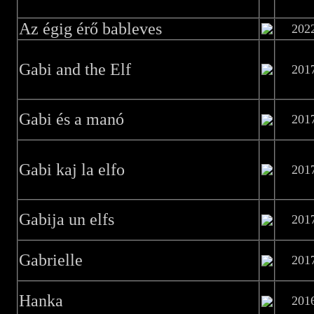
Az égig érő bableves
202
Gabi and the Elf
201
Gabi és a manó
201
Gabi kaj la elfo
201
Gabija un elfs
201
Gabrielle
201
Hanka
201