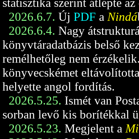
statisztika szerint átlépte az
2026.6.7.
Új
PDF
a
Nindá
2026.6.4.
Nagy átstrukturá
könyvtáradatbázis belső keze
remélhetőleg nem érzékelik
könyvecskémet eltávolította
helyette angol fordítás.
2026.5.25.
Ismét van Posta
sorban levő kis borítékkal 
2026.5.23.
Megjelent a
Mi