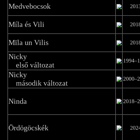
Medvebocsok
201
Míla és Vili
201
Mīla un Vilis
201
Nicky
1994–1
első változat
Nicky
2000–2
második változat
Ninda
2018–2
Ördögöcskék
202