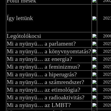
Földi mesék
200
Így lettünk
202
Legótolókocsi
200
Mi a nyünyü… a parlament?
202
Mi a nyünyü… a könyvnyomtatás?
202
Mi a nyünyü… az energia?
202
Mi a nyünyü… a feminizmus?
202
Mi a nyünyü… a hiperugrás?
202
Mi a nyünyü… a számrendszer?
202
Mi a nyünyü… az etimológia?
202
Mi a nyünyü… a radioaktivitás?
202
Mi a nyünyü… az LMBT?
202