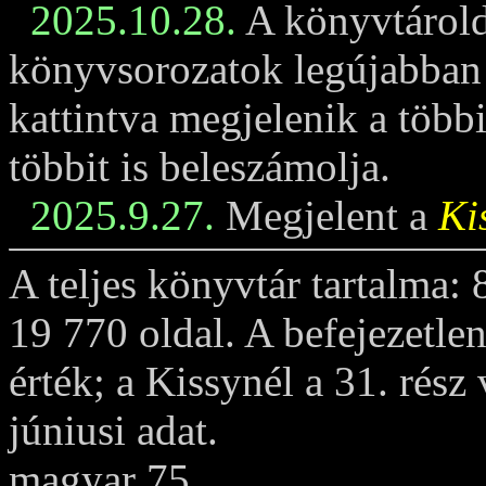
2025.10.28.
A könyvtárold
könyvsorozatok legújabban m
kattintva megjelenik a többi
többit is beleszámolja.
2025.9.27.
Megjelent a
Ki
A teljes könyvtár tartalma:
19 770 oldal. A befejezetle
érték; a Kissynél a 31. rész
júniusi adat.
magyar 75