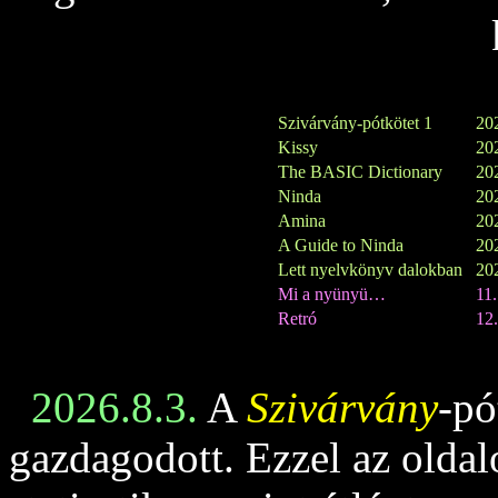
Szivárvány-pótkötet 1
202
Kissy
202
The BASIC Dictionary
202
Ninda
202
Amina
202
A Guide to Ninda
202
Lett nyelvkönyv dalokban
202
Mi a nyünyü…
11
Retró
12.
2026.8.3.
A
Szivárvány
-pó
gazdagodott. Ezzel az oldalo