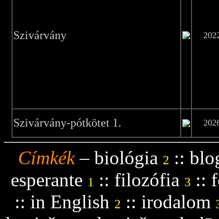
Szivárvány
202
Szivárvány-pótkötet 1.
202
Címkék
–
biológia
::
blo
2
esperante
::
filozófia
::
f
1
3
::
in English
::
irodalom
2