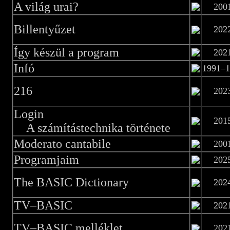
A világ urai?
200
Billentyűzet
202
Így készül a program
202
Infó
1991–1
216
202
Login
201
A számítástechnika története
Moderato cantabile
200
Programjaim
202
The BASIC Dictionary
202
TV–BASIC
202
TV–BASIC melléklet
202