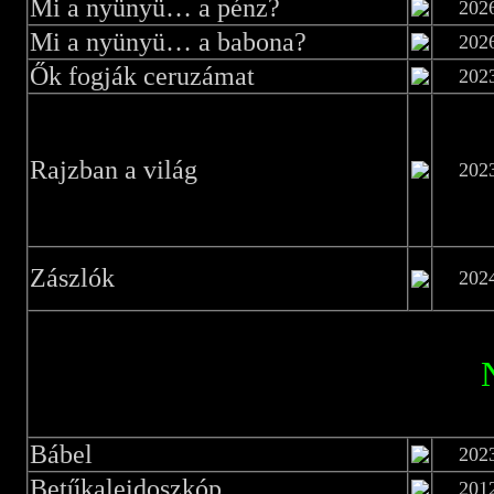
Mi a nyünyü… a pénz?
202
Mi a nyünyü… a babona?
202
Ők fogják ceruzámat
202
Rajzban a világ
202
Zászlók
202
Bábel
202
Betűkaleidoszkóp
201