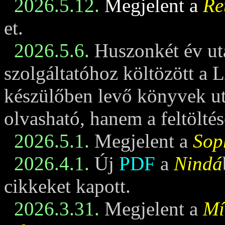
2026.5.12.
Megjelent a
Re
et.
2026.5.6.
Huszonkét év ut
szolgáltatóhoz költözött a 
készülőben levő könyvek u
olvasható, hanem a feltöltés
2026.5.1.
Megjelent a
Sop
2026.4.1.
Új
PDF
a
Nindá
cikkeket kapott.
2026.3.31.
Megjelent a
Mí