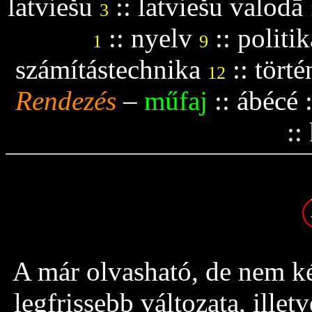
latviešu
::
latviešu valodā
3
::
nyelv
::
politik
1
9
számítástechnika
::
tört
12
Rendezés
–
műfaj
::
ábécé
::
A már olvasható, de nem ké
legfrissebb változata, ille