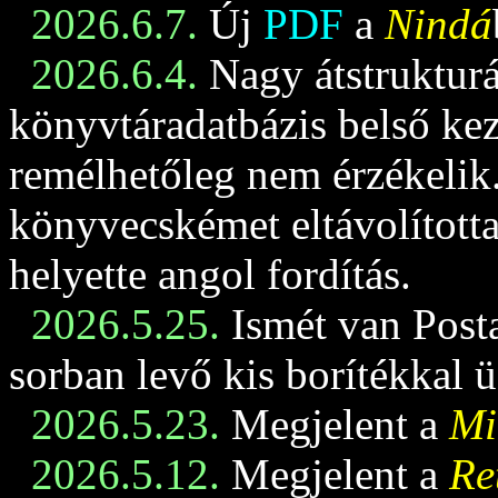
2026.6.7.
Új
PDF
a
Nindá
2026.6.4.
Nagy átstrukturá
könyvtáradatbázis belső keze
remélhetőleg nem érzékelik
könyvecskémet eltávolította
helyette angol fordítás.
2026.5.25.
Ismét van Posta
sorban levő kis borítékkal 
2026.5.23.
Megjelent a
Mi
2026.5.12.
Megjelent a
Re