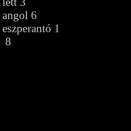
lett 3
angol 6
eszperantó 1
8