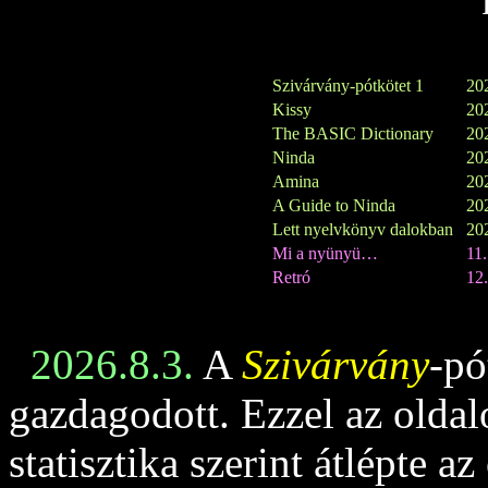
Szivárvány-pótkötet 1
202
Kissy
202
The BASIC Dictionary
202
Ninda
202
Amina
202
A Guide to Ninda
202
Lett nyelvkönyv dalokban
202
Mi a nyünyü…
11
Retró
12.
2026.8.3.
A
Szivárvány
-pó
gazdagodott. Ezzel az oldalo
statisztika szerint átlépte az