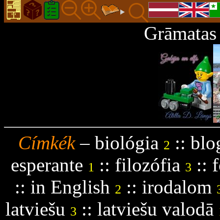
Grāmatas 
Címkék
–
biológia
::
blo
2
esperante
::
filozófia
::
f
1
3
::
in English
::
irodalom
2
latviešu
::
latviešu valodā
3