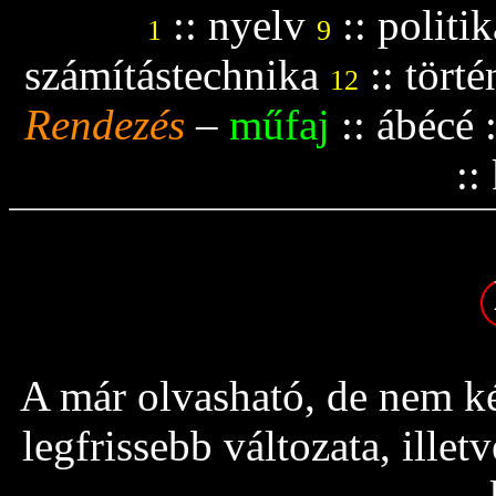
::
nyelv
::
politik
1
9
számítástechnika
::
tört
12
Rendezés
–
műfaj
::
ábécé
::
A már olvasható, de nem ké
legfrissebb változata, ille