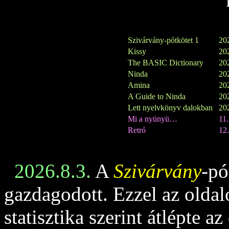
Szivárvány-pótkötet 1
202
Kissy
202
The BASIC Dictionary
202
Ninda
202
Amina
202
A Guide to Ninda
202
Lett nyelvkönyv dalokban
202
Mi a nyünyü…
11
Retró
12.
2026.8.3.
A
Szivárvány
-pó
gazdagodott. Ezzel az oldalo
statisztika szerint átlépte az