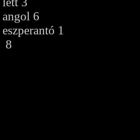
lett 3
angol 6
eszperantó 1
8