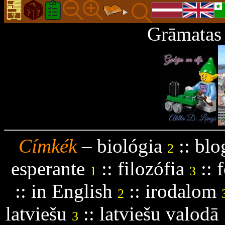
Grāmatas 
Címkék
–
biológia
::
blo
2
esperante
::
filozófia
::
f
1
3
::
in English
::
irodalom
2
latviešu
::
latviešu valodā
3