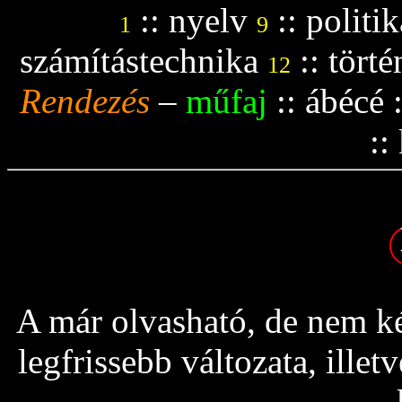
::
nyelv
::
politik
1
9
számítástechnika
::
tört
12
Rendezés
–
műfaj
::
ábécé
::
A már olvasható, de nem ké
legfrissebb változata, ille