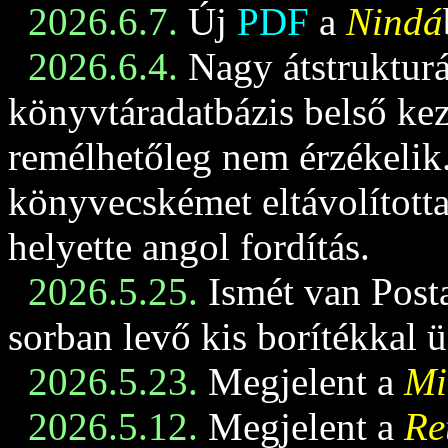
2026.6.7.
Új
PDF
a
Nindá
2026.6.4.
Nagy átstrukturá
könyvtáradatbázis belső keze
remélhetőleg nem érzékelik
könyvecskémet eltávolította
helyette angol fordítás.
2026.5.25.
Ismét van Posta
sorban levő kis borítékkal 
2026.5.23.
Megjelent a
Mi
2026.5.12.
Megjelent a
Re