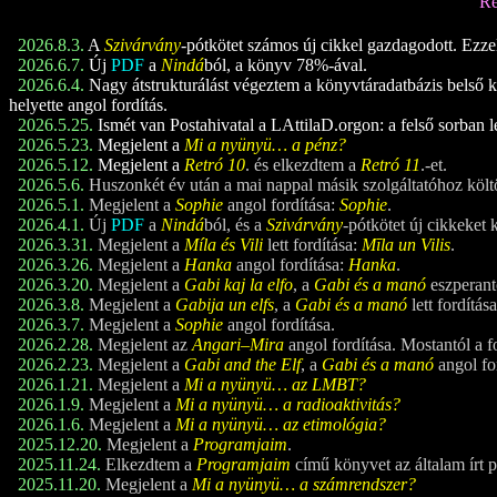
Re
2026.8.3.
A
Szivárvány
-pótkötet számos új cikkel gazdagodott. Ezzel a
2026.6.7.
Új
PDF
a
Nindá
ból, a könyv 78%-ával.
2026.6.4.
Nagy átstrukturálást végeztem a könyvtáradatbázis belső ke
helyette angol fordítás.
2026.5.25.
Ismét van Postahivatal a LAttilaD.orgon: a felső sorban l
2026.5.23.
Megjelent a
Mi a nyünyü… a pénz?
2026.5.12.
Megjelent a
Retró 1
0
. és elkezdtem a
Retró 1
1
.-et.
2026.5.6.
Huszonkét év után a mai nappal másik szolgáltatóhoz költ
2026.5.1.
Megjelent a
Sophie
angol fordítása:
Sophie
.
2026.4.1.
Új
PDF
a
Nindá
ból, és a
Szivárvány
-pótkötet új cikkeket 
2026.3.31.
Megjelent a
Míla és Vili
lett fordítása:
Mīla un Vilis
.
2026.3.26.
Megjelent a
Hanka
angol fordítása:
Hanka
.
2026.3.20.
Megjelent a
Gabi kaj la elfo
, a
Gabi és a manó
eszperant
2026.3.8.
Megjelent a
Gabija un elfs
, a
Gabi és a manó
lett fordítá
2026.3.7.
Megjelent a
Sophie
angol fordítása.
2026.2.28.
Megjelent az
Angari–Mira
angol fordítása. Mostantól a f
2026.2.23.
Megjelent a
Gabi and the Elf
, a
Gabi és a manó
angol fo
2026.1.21.
Megjelent a
Mi a nyünyü… az LMBT?
2026.1.9.
Megjelent a
Mi a nyünyü… a radioaktivitás?
2026.1.6.
Megjelent a
Mi a nyünyü… az etimológia?
2025.12.20.
Megjelent a
Programjaim
.
2025.11.24.
Elkezdtem a
Programjaim
című könyvet az általam írt 
2025.11.20.
Megjelent a
Mi a nyünyü… a számrendszer?