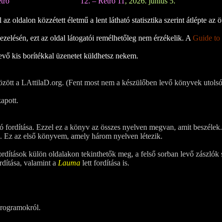
tró
12. – Retró 11
, 2026. június 5.
z oldalon közzétett életmű a lent látható statisztika szerint átlépte az öt
zelésén, ezt az oldal látogatói remélhetőleg nem érzékelik. A
Guide to
evő kis borítékkal üzenetet küldhetsz nekem.
özött a LAttilaD.org. (Fent most nem a készülőben levő könyvek utolsó
kapott.
ó fordítása. Ezzel ez a könyv az összes nyelven megvan, amit beszélek.
sa. Ez az első könyvem, amely három nyelven létezik.
ordítások külön oldalakon tekinthetők meg, a felső sorban levő zászlók 
rdítása, valamint a
Lauma
lett fordítása is.
programokról.