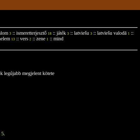
alom
::
ismeretterjesztő
::
játék
::
latviešu
::
latviešu valodā
::
3
18
3
3
1
nelem
::
vers
::
zene
::
mind
13
2
1
ok legújabb megjelent kötete
 5.