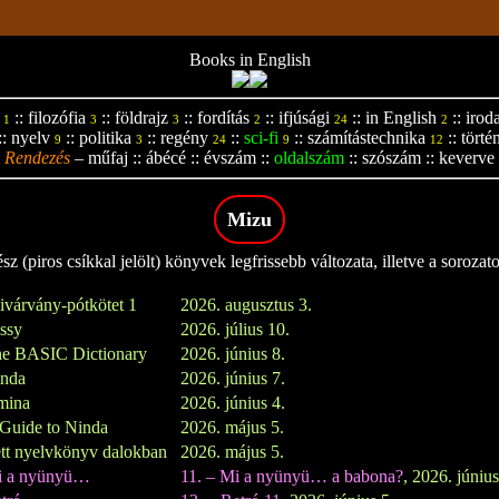
Books in English
::
filozófia
::
földrajz
::
fordítás
::
ifjúsági
::
in English
::
irod
1
3
3
2
24
2
::
nyelv
::
politika
::
regény
::
sci-fi
::
számítástechnika
::
törté
9
3
24
9
12
Rendezés
–
műfaj
::
ábécé
::
évszám
::
oldalszám
::
szószám
::
keverve
Mizu
z (piros csíkkal jelölt) könyvek legfrissebb változata, illetve a sorozat
ivárvány-pótkötet 1
2026. augusztus 3.
issy
2026. július 10.
e BASIC Dictionary
2026. június 8.
inda
2026. június 7.
mina
2026. június 4.
Guide to Ninda
2026. május 5.
tt nyelvkönyv dalokban
2026. május 5.
i a nyünyü…
11. – Mi a nyünyü… a babona?
, 2026. június