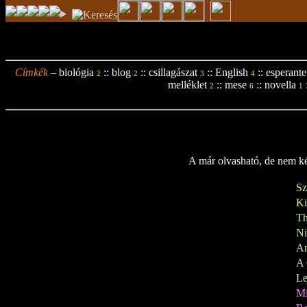
Címkék
–
biológia
::
blog
::
csillagászat
::
English
::
esperante
2
2
3
4
melléklet
::
mese
::
novella
2
6
1
A már olvasható, de nem kés
Sz
K
Th
N
A
A 
Le
M