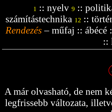
::
nyelv
::
politik
1
9
számítástechnika
::
tört
12
Rendezés
–
műfaj
::
ábécé
::
A már olvasható, de nem ké
legfrissebb változata, ille