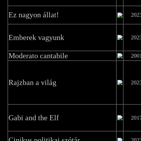
Ez nagyon állat!
202
Emberek vagyunk
202
Moderato cantabile
200
Rajzban a világ
202
Gabi and the Elf
201
Cinikus politikai szótár
202