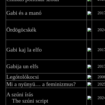
Gabi és a manó
201
Ördögöcskék
202
Gabi kaj la elfo
201
Gabija un elfs
201
Legótolókocsi
200
Mi a nyünyü… a feminizmus?
202
A szúni írás
202
The szúni script