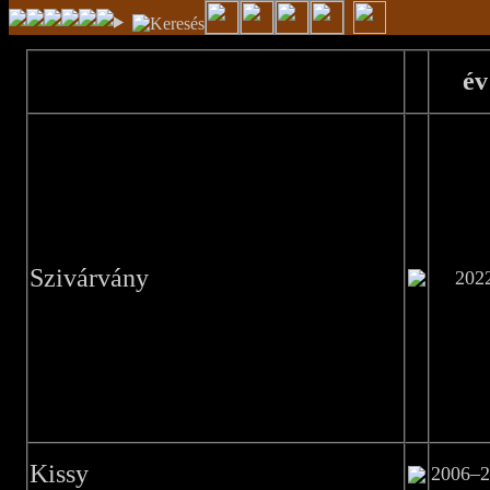
év
Szivárvány
202
Kissy
2006–2