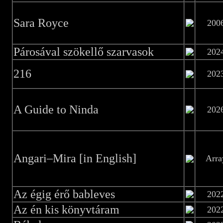
Sara Royce
200
Párosával szökellő szarvasok
202
216
202
A Guide to Ninda
202
Angari–Mira [in English]
Arra
Az égig érő bableves
202
Az én kis könyvtáram
202