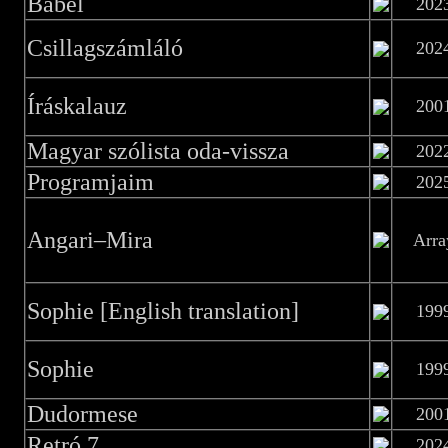
Bábel
202
Csillagszámláló
202
Íráskalauz
200
Magyar szólista oda-vissza
202
Programjaim
202
Angari–Mira
Arra
Sophie [English translation]
199
Sophie
199
Dudormese
200
Retró 7
202