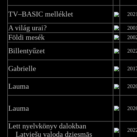
TV–BASIC melléklet
202
A világ urai?
200
Földi mesék
200
Billentyűzet
202
Gabrielle
201
Lauma
202
Lauma
202
Lett nyelvkönyv dalokban
202
Latviešu valoda dziesmās