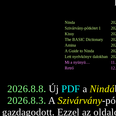
Ninda
202
Szivárvány-pótkötet 1
202
Kissy
202
The BASIC Dictionary
202
Amina
202
A Guide to Ninda
202
Lett nyelvkönyv dalokban
202
Mi a nyünyü…
11
Retró
12.
2026.8.8.
Új
PDF
a
Nindá
2026.8.3.
A
Szivárvány
-pó
gazdagodott. Ezzel az oldalo