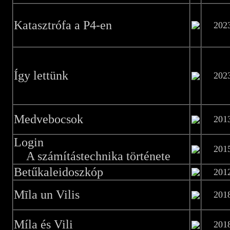
Katasztrófa a P4-en
202
Így lettünk
202
Medvebocsok
201
Login
201
A számítástechnika története
Betűkaleidoszkóp
201
Mīla un Vilis
201
Míla és Vili
201