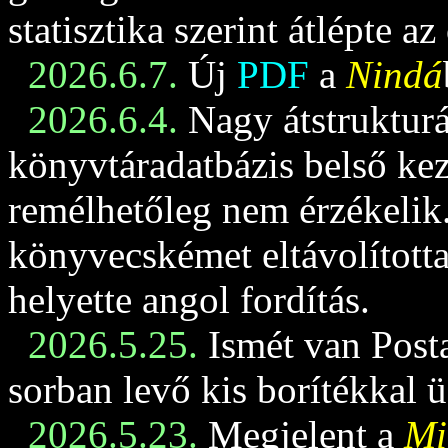
statisztika szerint átlépte az
2026.6.7.
Új
PDF
a
Nindá
2026.6.4.
Nagy átstrukturá
könyvtáradatbázis belső keze
remélhetőleg nem érzékelik
könyvecskémet eltávolította
helyette angol fordítás.
2026.5.25.
Ismét van Posta
sorban levő kis borítékkal 
2026.5.23.
Megjelent a
Mi