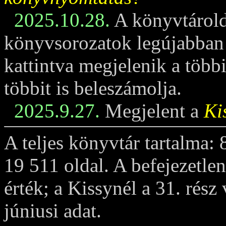
2025.10.28.
A könyvtárold
könyvsorozatok legújabban m
kattintva megjelenik a többi
többit is beleszámolja.
2025.9.27.
Megjelent a
Ki
A teljes könyvtár tartalma:
19 511 oldal. A befejezetle
érték; a Kissynél a 31. rész
júniusi adat.