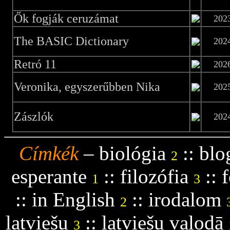
Ők fogják ceruzámat
202
The BASIC Dictionary
202
Retró 11
202
Veronika, egyszerűbben Nika
202
Zászlók
202
Címkék
–
biológia
::
blo
2
esperante
::
filozófia
::
f
1
3
::
in English
::
irodalom
2
latviešu
::
latviešu valodā
3