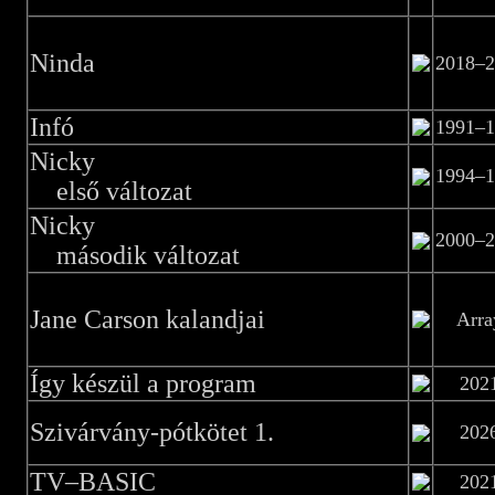
Ninda
2018–2
Infó
1991–1
Nicky
1994–1
első változat
Nicky
2000–2
második változat
Jane Carson kalandjai
Arra
Így készül a program
202
Szivárvány-pótkötet 1.
202
TV–BASIC
202