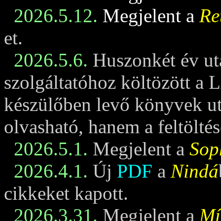
2026.5.12.
Megjelent a
Re
et.
2026.5.6.
Huszonkét év ut
szolgáltatóhoz költözött a 
készülőben levő könyvek u
olvasható, hanem a feltöltés
2026.5.1.
Megjelent a
Sop
2026.4.1.
Új
PDF
a
Nindá
cikkeket kapott.
2026.3.31.
Megjelent a
Mí