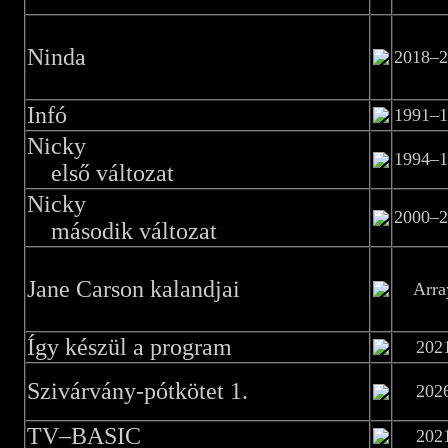
Ninda
2018–2
Infó
1991–1
Nicky
1994–1
első változat
Nicky
2000–2
második változat
Jane Carson kalandjai
Arra
Így készül a program
202
Szivárvány-pótkötet 1.
202
TV–BASIC
202