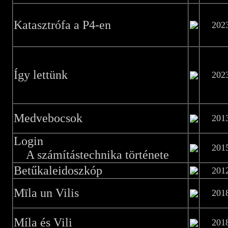
Katasztrófa a P4-en
202
Így lettünk
202
Medvebocsok
201
Login
201
A számítástechnika története
Betűkaleidoszkóp
201
Mīla un Vilis
201
Míla és Vili
201