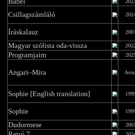
Bábel
202
Csillagszámláló
202
Íráskalauz
200
Magyar szólista oda-vissza
202
Programjaim
202
Angari–Mira
Arra
Sophie [English translation]
199
Sophie
199
Dudormese
200
Retró 7
202