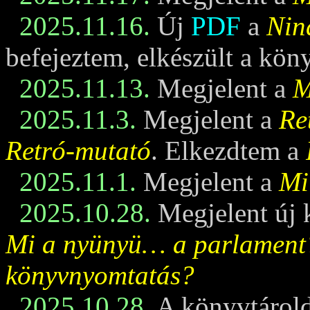
2025.11.16.
Új
PDF
a
Nin
befejeztem, elkészült a kö
2025.11.13.
Megjelent a
M
2025.11.3.
Megjelent a
Re
Retró-mutató
. Elkezdtem a
2025.11.1.
Megjelent a
Mi
2025.10.28.
Megjelent új 
Mi a nyünyü… a parlament
könyvnyomtatás?
2025.10.28.
A könyvtárold