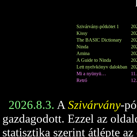
Szivárvány-pótkötet 1
202
Kissy
202
The BASIC Dictionary
202
Ninda
202
Amina
202
A Guide to Ninda
202
Lett nyelvkönyv dalokban
202
Mi a nyünyü…
11
Retró
12.
2026.8.3.
A
Szivárvány
-pó
gazdagodott. Ezzel az oldalo
statisztika szerint átlépte az