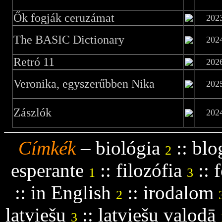
Ők fogják ceruzámat
202
The BASIC Dictionary
202
Retró 11
202
Veronika, egyszerűbben Nika
202
Zászlók
202
Címkék
–
biológia
::
blo
2
esperante
::
filozófia
::
f
1
3
::
in English
::
irodalom
2
latviešu
::
latviešu valodā
3