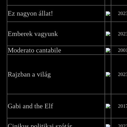
Ez nagyon állat!
202
Emberek vagyunk
202
Moderato cantabile
200
Rajzban a világ
202
Gabi and the Elf
201
Cinikus politikai szótár
202