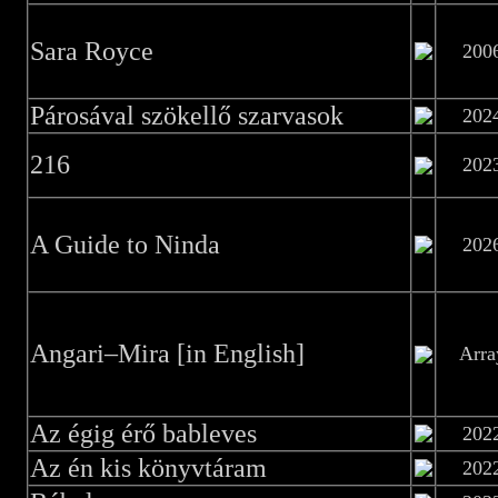
Sara Royce
200
Párosával szökellő szarvasok
202
216
202
A Guide to Ninda
202
Angari–Mira [in English]
Arra
Az égig érő bableves
202
Az én kis könyvtáram
202