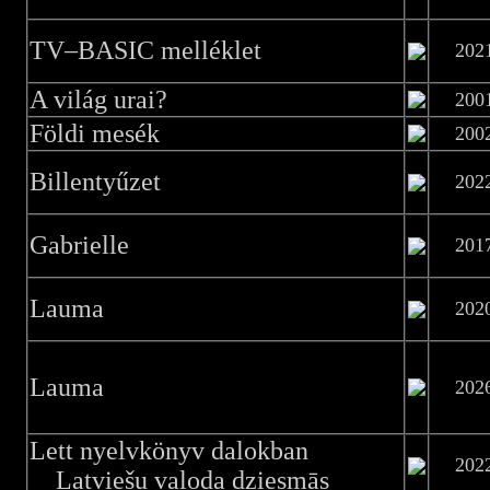
TV–BASIC melléklet
202
A világ urai?
200
Földi mesék
200
Billentyűzet
202
Gabrielle
201
Lauma
202
Lauma
202
Lett nyelvkönyv dalokban
202
Latviešu valoda dziesmās