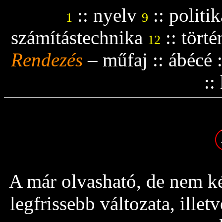
::
nyelv
::
politik
1
9
számítástechnika
::
tört
12
Rendezés
–
műfaj
::
ábécé
::
A már olvasható, de nem ké
legfrissebb változata, ille