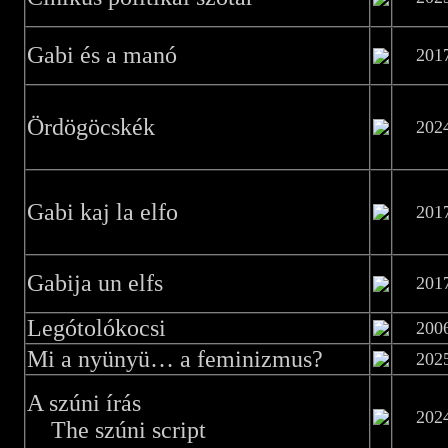
Gabi és a manó
201
Ördögöcskék
202
Gabi kaj la elfo
201
Gabija un elfs
201
Legótolókocsi
200
Mi a nyünyü… a feminizmus?
202
A szúni írás
202
The szúni script