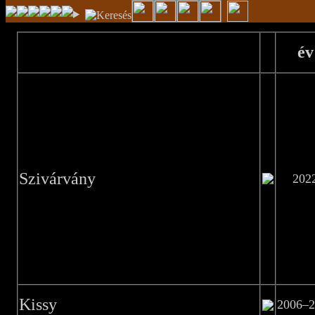
év
Szivárvány
202
Kissy
2006–2