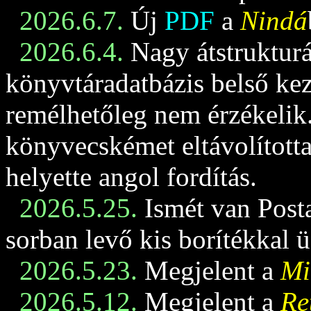
2026.6.7.
Új
PDF
a
Nindá
2026.6.4.
Nagy átstrukturá
könyvtáradatbázis belső keze
remélhetőleg nem érzékelik
könyvecskémet eltávolította
helyette angol fordítás.
2026.5.25.
Ismét van Posta
sorban levő kis borítékkal 
2026.5.23.
Megjelent a
Mi
2026.5.12.
Megjelent a
Re