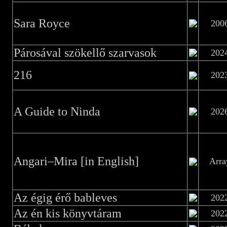
Sara Royce
200
Párosával szökellő szarvasok
202
216
202
A Guide to Ninda
202
Angari–Mira [in English]
Arra
Az égig érő bableves
202
Az én kis könyvtáram
202