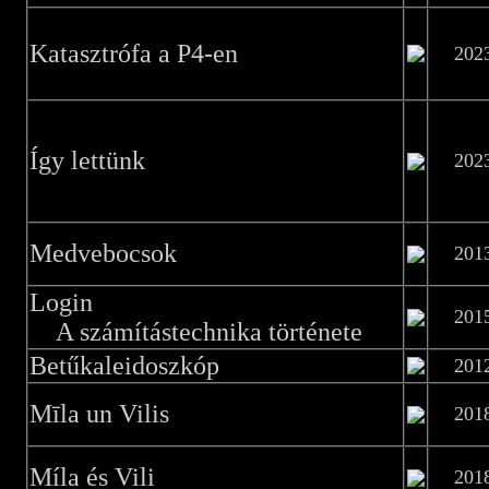
Katasztrófa a P4-en
202
Így lettünk
202
Medvebocsok
201
Login
201
A számítástechnika története
Betűkaleidoszkóp
201
Mīla un Vilis
201
Míla és Vili
201