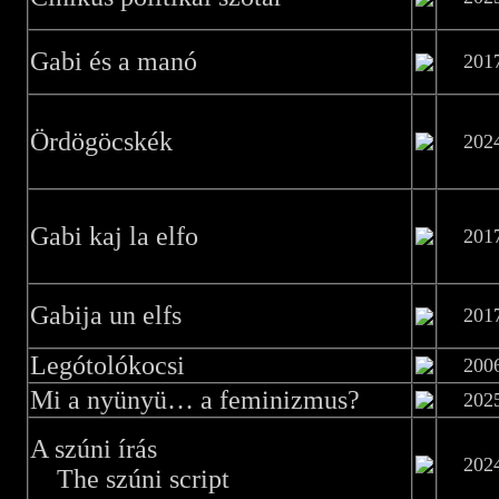
Gabi és a manó
201
Ördögöcskék
202
Gabi kaj la elfo
201
Gabija un elfs
201
Legótolókocsi
200
Mi a nyünyü… a feminizmus?
202
A szúni írás
202
The szúni script