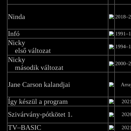
Ninda
2018–2
Infó
1991–1
Nicky
1994–1
első változat
Nicky
2000–2
második változat
Jane Carson kalandjai
Arra
Így készül a program
202
Szivárvány-pótkötet 1.
202
TV–BASIC
202