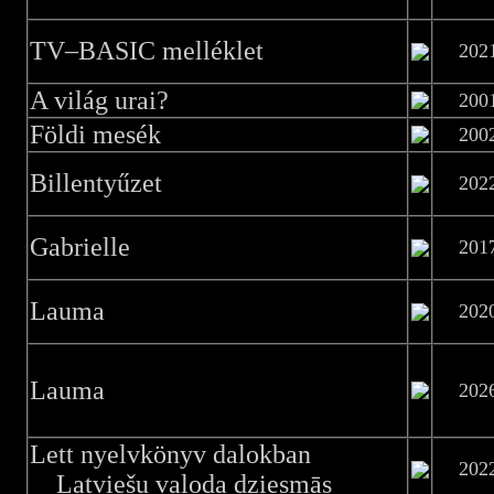
TV–BASIC melléklet
202
A világ urai?
200
Földi mesék
200
Billentyűzet
202
Gabrielle
201
Lauma
202
Lauma
202
Lett nyelvkönyv dalokban
202
Latviešu valoda dziesmās