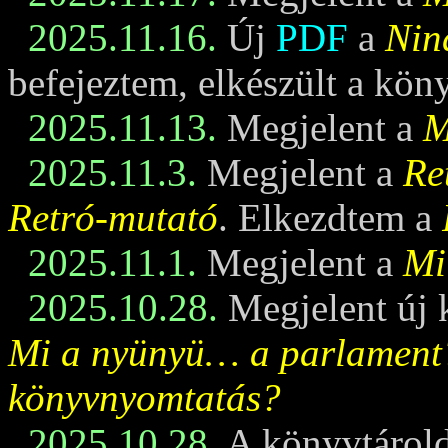
2025.11.16.
Új
PDF
a
Nin
befejeztem, elkészült a kö
2025.11.13.
Megjelent a
M
2025.11.3.
Megjelent a
Re
Retró-mutató
. Elkezdtem a
2025.11.1.
Megjelent a
Mi
2025.10.28.
Megjelent új 
Mi a nyünyü… a parlament
könyvnyomtatás?
2025.10.28.
A könyvtárold