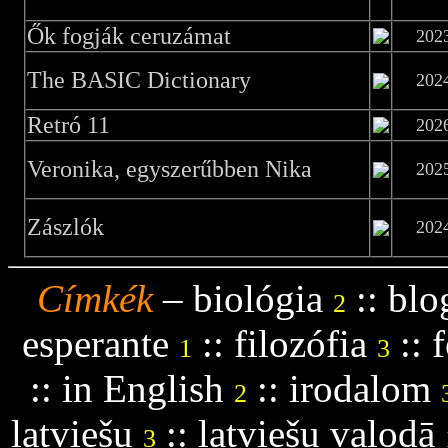
Ők fogják ceruzámat
202
The BASIC Dictionary
202
Retró 11
202
Veronika, egyszerűbben Nika
202
Zászlók
202
Címkék
–
biológia
::
blo
2
esperante
::
filozófia
::
f
1
3
::
in English
::
irodalom
2
latviešu
::
latviešu valodā
3