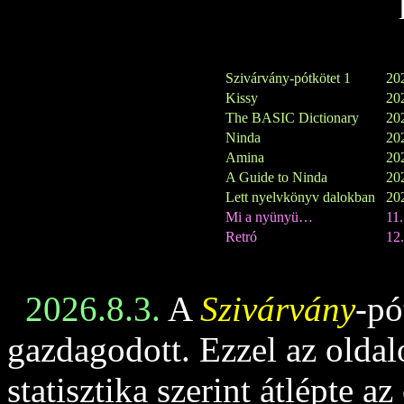
Szivárvány-pótkötet 1
202
Kissy
202
The BASIC Dictionary
202
Ninda
202
Amina
202
A Guide to Ninda
202
Lett nyelvkönyv dalokban
202
Mi a nyünyü…
11
Retró
12.
2026.8.3.
A
Szivárvány
-pó
gazdagodott. Ezzel az oldalo
statisztika szerint átlépte az