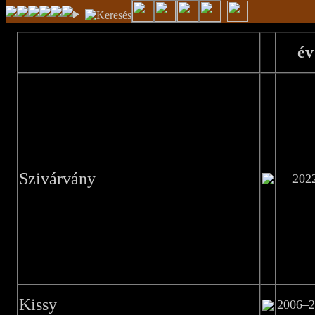
év
Szivárvány
202
Kissy
2006–2