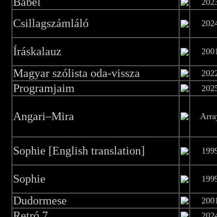
Bábel
202
Csillagszámláló
202
Íráskalauz
200
Magyar szólista oda-vissza
202
Programjaim
202
Angari–Mira
Arra
Sophie [English translation]
199
Sophie
199
Dudormese
200
Retró 7
202