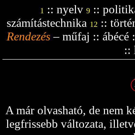
::
nyelv
::
politik
1
9
számítástechnika
::
tört
12
Rendezés
–
műfaj
::
ábécé
::
A már olvasható, de nem ké
legfrissebb változata, ille