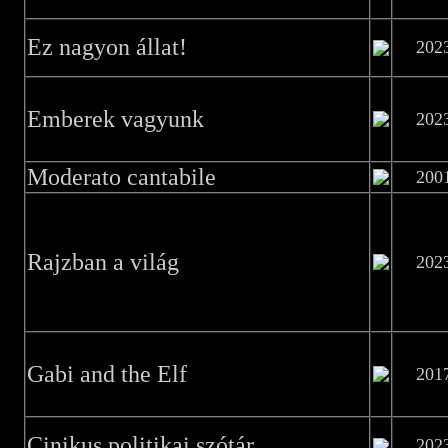
Ez nagyon állat!
202
Emberek vagyunk
202
Moderato cantabile
200
Rajzban a világ
202
Gabi and the Elf
201
Cinikus politikai szótár
202