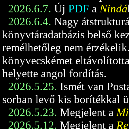
2026.6.7.
Új
PDF
a
Nindá
2026.6.4.
Nagy átstrukturá
könyvtáradatbázis belső keze
remélhetőleg nem érzékelik
könyvecskémet eltávolította
helyette angol fordítás.
2026.5.25.
Ismét van Posta
sorban levő kis borítékkal 
2026.5.23.
Megjelent a
Mi
2026.5.12.
Megjelent a
Re