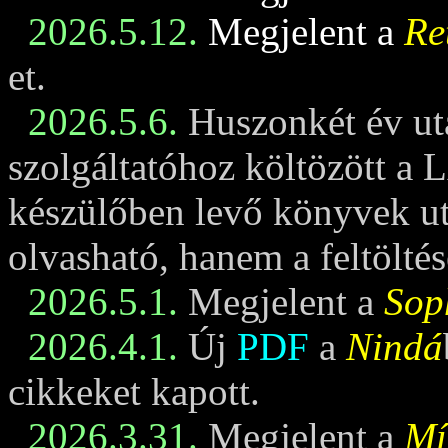
2026.5.12.
Megjelent a
Re
et.
2026.5.6.
Huszonkét év ut
szolgáltatóhoz költözött a 
készülőben levő könyvek u
olvasható, hanem a feltöltés
2026.5.1.
Megjelent a
Sop
2026.4.1.
Új
PDF
a
Nindá
cikkeket kapott.
2026.3.31.
Megjelent a
Mí