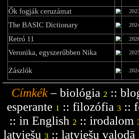
Ők fogják ceruzámat
202
The BASIC Dictionary
202
Retró 11
202
Veronika, egyszerűbben Nika
202
Zászlók
202
Címkék
–
biológia
::
blo
2
esperante
::
filozófia
::
f
1
3
::
in English
::
irodalom
2
latviešu
::
latviešu valodā
3