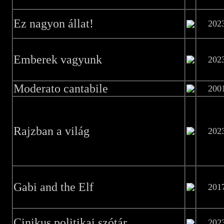
Ez nagyon állat!
202
Emberek vagyunk
202
Moderato cantabile
200
Rajzban a világ
202
Gabi and the Elf
201
Cinikus politikai szótár
202