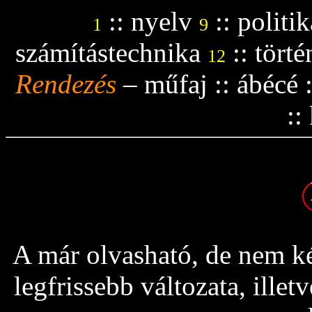
::
nyelv
::
politik
1
9
számítástechnika
::
tört
12
Rendezés
–
műfaj
::
ábécé
::
A már olvasható, de nem ké
legfrissebb változata, ille