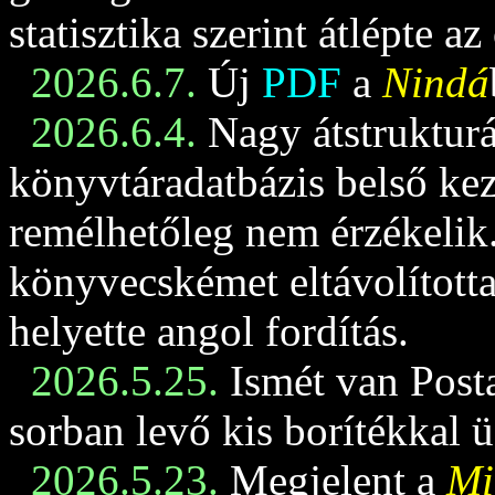
statisztika szerint átlépte az
2026.6.7.
Új
PDF
a
Nindá
2026.6.4.
Nagy átstrukturá
könyvtáradatbázis belső keze
remélhetőleg nem érzékelik
könyvecskémet eltávolította
helyette angol fordítás.
2026.5.25.
Ismét van Posta
sorban levő kis borítékkal 
2026.5.23.
Megjelent a
Mi