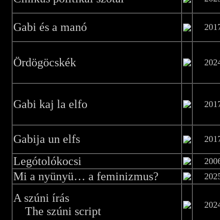
Gabi és a manó
201
Ördögöcskék
202
Gabi kaj la elfo
201
Gabija un elfs
201
Legótolókocsi
200
Mi a nyünyü… a feminizmus?
202
A szúni írás
202
The szúni script