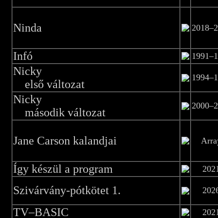
Ninda
2018–2
Infó
1991–1
Nicky
1994–1
első változat
Nicky
2000–2
második változat
Jane Carson kalandjai
Arra
Így készül a program
202
Szivárvány-pótkötet 1.
202
TV–BASIC
202