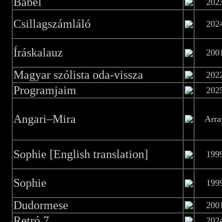
Bábel
202
Csillagszámláló
202
Íráskalauz
200
Magyar szólista oda-vissza
202
Programjaim
202
Angari–Mira
Arra
Sophie [English translation]
199
Sophie
199
Dudormese
200
Retró 7
202