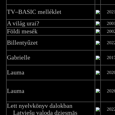
TV–BASIC melléklet
202
A világ urai?
200
Földi mesék
200
Billentyűzet
202
Gabrielle
201
Lauma
202
Lauma
202
Lett nyelvkönyv dalokban
202
Latviešu valoda dziesmās