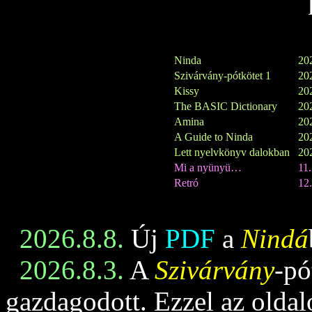
Ninda
202
Szivárvány-pótkötet 1
202
Kissy
202
The BASIC Dictionary
202
Amina
202
A Guide to Ninda
202
Lett nyelvkönyv dalokban
202
Mi a nyünyü…
11
Retró
12.
2026.8.8.
Új
PDF
a
Nindá
2026.8.3.
A
Szivárvány
-pó
gazdagodott. Ezzel az oldalo