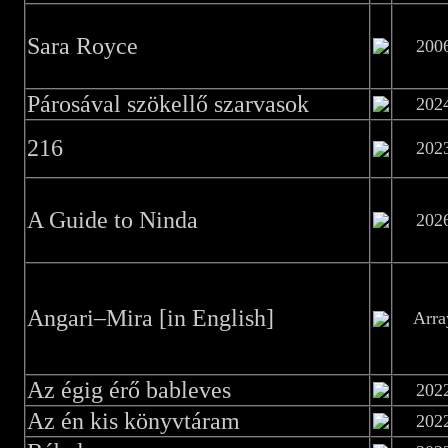
Sara Royce
200
Párosával szökellő szarvasok
202
216
202
A Guide to Ninda
202
Angari–Mira [in English]
Arra
Az égig érő bableves
202
Az én kis könyvtáram
202