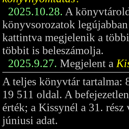
2025.10.28.
A könyvtárold
könyvsorozatok legújabban m
kattintva megjelenik a többi
többit is beleszámolja.
2025.9.27.
Megjelent a
Ki
A teljes könyvtár tartalma:
19 511 oldal. A befejezetle
érték; a Kissynél a 31. rész
júniusi adat.