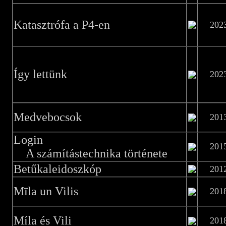
Katasztrófa a P4-en
202
Így lettünk
202
Medvebocsok
201
Login
201
A számítástechnika története
Betűkaleidoszkóp
201
Mīla un Vilis
201
Míla és Vili
201