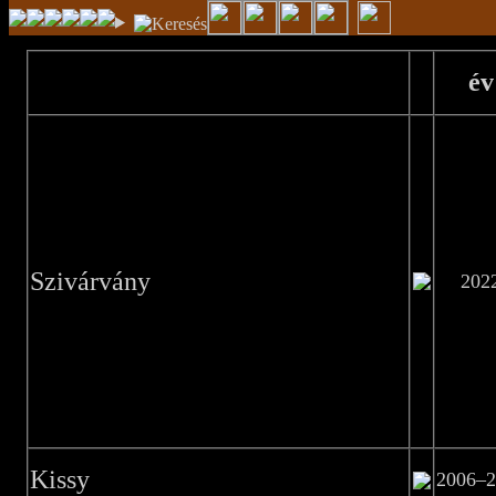
év
Szivárvány
202
Kissy
2006–2