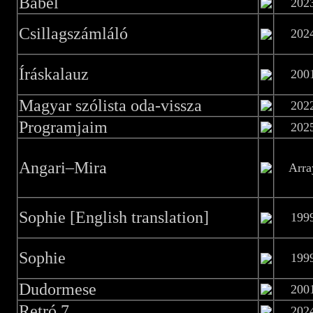
Bábel
202
Csillagszámláló
202
Íráskalauz
200
Magyar szólista oda-vissza
202
Programjaim
202
Angari–Mira
Arra
Sophie [English translation]
199
Sophie
199
Dudormese
200
Retró 7
202