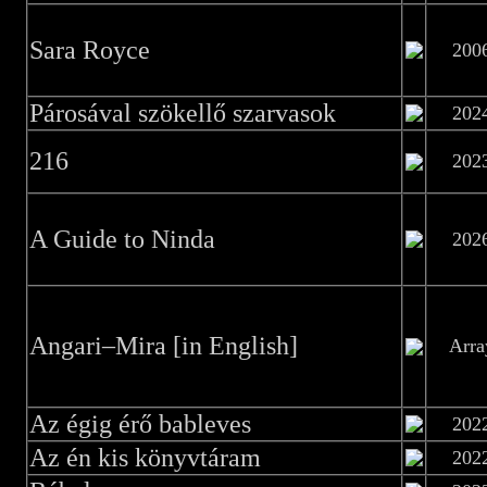
Sara Royce
200
Párosával szökellő szarvasok
202
216
202
A Guide to Ninda
202
Angari–Mira [in English]
Arra
Az égig érő bableves
202
Az én kis könyvtáram
202