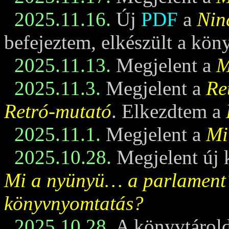
2025.11.16.
Új
PDF
a
Nin
befejeztem, elkészült a kö
2025.11.13.
Megjelent a
M
2025.11.3.
Megjelent a
Re
Retró-mutató
. Elkezdtem a
2025.11.1.
Megjelent a
Mi
2025.10.28.
Megjelent új 
Mi a nyünyü… a parlament
könyvnyomtatás?
2025.10.28.
A könyvtárold