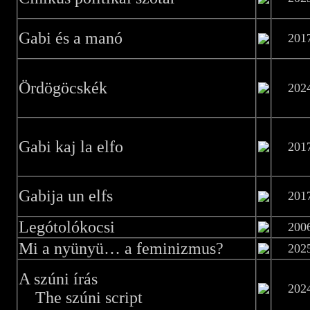
Gabi és a manó
201
Ördögöcskék
202
Gabi kaj la elfo
201
Gabija un elfs
201
Legótolókocsi
200
Mi a nyünyü… a feminizmus?
202
A szúni írás
202
The szúni script