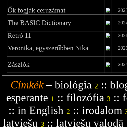
Ők fogják ceruzámat
202
The BASIC Dictionary
202
Retró 11
202
Veronika, egyszerűbben Nika
202
Zászlók
202
Címkék
–
biológia
::
blo
2
esperante
::
filozófia
::
f
1
3
::
in English
::
irodalom
2
latviešu
::
latviešu valodā
3