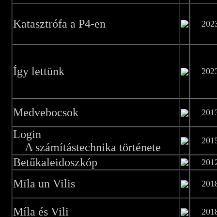
Katasztrófa a P4-en
202
Így lettünk
202
Medvebocsok
201
Login
201
A számítástechnika története
Betűkaleidoszkóp
201
Mīla un Vilis
201
Míla és Vili
201