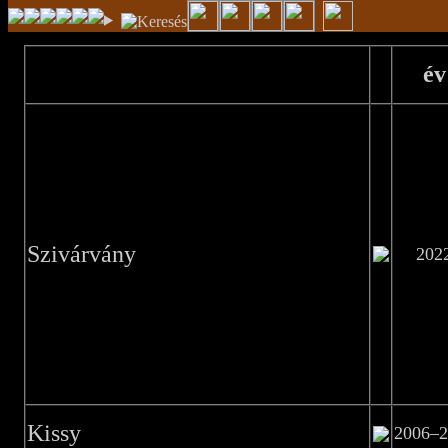
év
Szivárvány
202
Kissy
2006–2