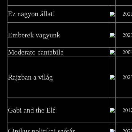
Ez nagyon állat!
202
Emberek vagyunk
202
Moderato cantabile
200
Rajzban a világ
202
Gabi and the Elf
201
Cinikus politikai szótár
202