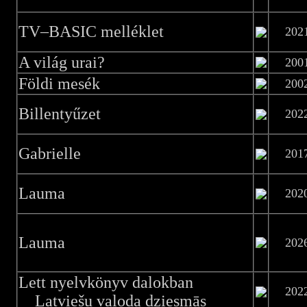
TV–BASIC melléklet
202
A világ urai?
200
Földi mesék
200
Billentyűzet
202
Gabrielle
201
Lauma
202
Lauma
202
Lett nyelvkönyv dalokban
202
Latviešu valoda dziesmās