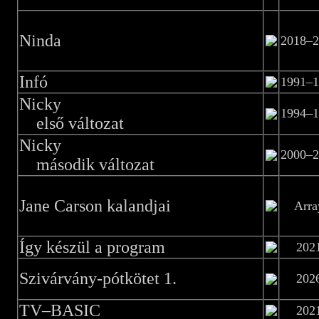
Ninda
2018–2
Infó
1991–1
Nicky
1994–1
első változat
Nicky
2000–2
második változat
Jane Carson kalandjai
Arra
Így készül a program
202
Szivárvány-pótkötet 1.
202
TV–BASIC
202