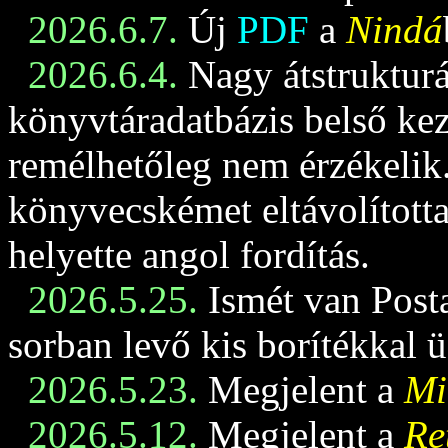
2026.6.7.
Új
PDF
a
Nindá
2026.6.4.
Nagy átstrukturá
könyvtáradatbázis belső keze
remélhetőleg nem érzékelik
könyvecskémet eltávolította
helyette angol fordítás.
2026.5.25.
Ismét van Posta
sorban levő kis borítékkal 
2026.5.23.
Megjelent a
Mi
2026.5.12.
Megjelent a
Re