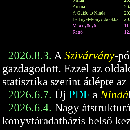
Ninda
202
Amina
202
A Guide to Ninda
202
Lett nyelvkönyv dalokban
202
Mi a nyünyü…
11
Retró
12.
2026.8.3.
A
Szivárvány
-pó
gazdagodott. Ezzel az oldalo
statisztika szerint átlépte az
2026.6.7.
Új
PDF
a
Nindá
2026.6.4.
Nagy átstrukturá
könyvtáradatbázis belső keze