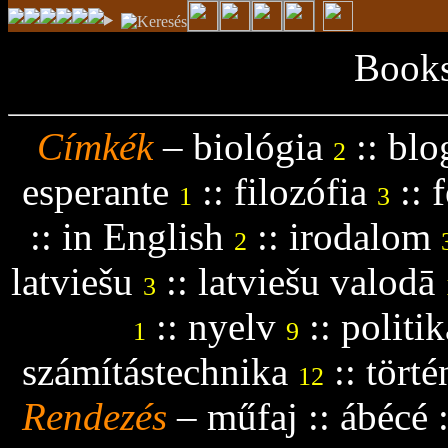
Books
Címkék
–
biológia
::
blo
2
esperante
::
filozófia
::
f
1
3
::
in English
::
irodalom
2
latviešu
::
latviešu valodā
3
::
nyelv
::
politik
1
9
számítástechnika
::
tört
12
Rendezés
–
műfaj
::
ábécé