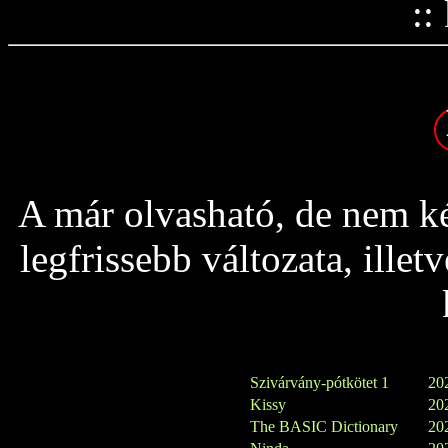
::
A már olvasható, de nem ké
legfrissebb változata, ille
Szivárvány-pótkötet 1
202
Kissy
202
The BASIC Dictionary
202