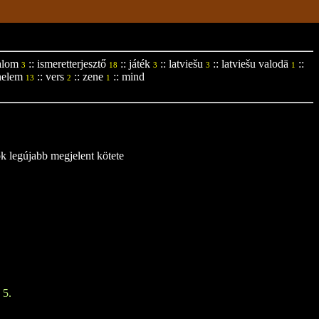
alom
::
ismeretterjesztő
::
játék
::
latviešu
::
latviešu valodā
::
3
18
3
3
1
nelem
::
vers
::
zene
::
mind
13
2
1
ok legújabb megjelent kötete
 5.