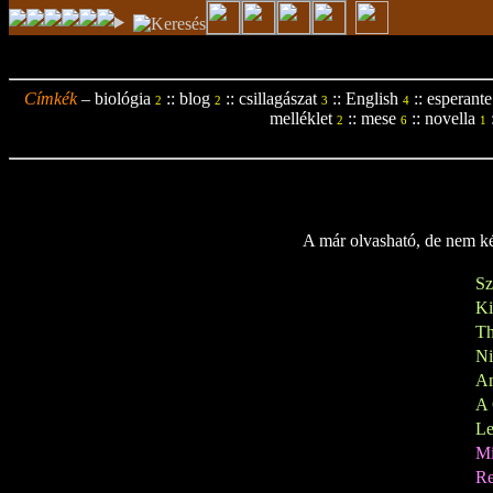
Címkék
–
biológia
::
blog
::
csillagászat
::
English
::
esperante
2
2
3
4
melléklet
::
mese
::
novella
2
6
1
A már olvasható, de nem kés
Sz
K
Th
N
A
A 
Le
M
Re