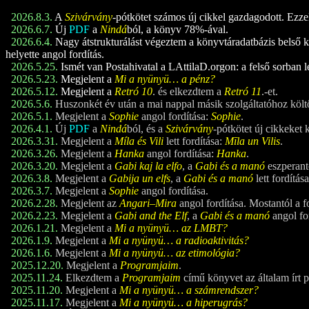
2026.8.3.
A
Szivárvány
-pótkötet számos új cikkel gazdagodott. Ezzel a
2026.6.7.
Új
PDF
a
Nindá
ból, a könyv 78%-ával.
2026.6.4.
Nagy átstrukturálást végeztem a könyvtáradatbázis belső ke
helyette angol fordítás.
2026.5.25.
Ismét van Postahivatal a LAttilaD.orgon: a felső sorban l
2026.5.23.
Megjelent a
Mi a nyünyü… a pénz?
2026.5.12.
Megjelent a
Retró 1
0
. és elkezdtem a
Retró 1
1
.-et.
2026.5.6.
Huszonkét év után a mai nappal másik szolgáltatóhoz költ
2026.5.1.
Megjelent a
Sophie
angol fordítása:
Sophie
.
2026.4.1.
Új
PDF
a
Nindá
ból, és a
Szivárvány
-pótkötet új cikkeket 
2026.3.31.
Megjelent a
Míla és Vili
lett fordítása:
Mīla un Vilis
.
2026.3.26.
Megjelent a
Hanka
angol fordítása:
Hanka
.
2026.3.20.
Megjelent a
Gabi kaj la elfo
, a
Gabi és a manó
eszperant
2026.3.8.
Megjelent a
Gabija un elfs
, a
Gabi és a manó
lett fordítá
2026.3.7.
Megjelent a
Sophie
angol fordítása.
2026.2.28.
Megjelent az
Angari–Mira
angol fordítása. Mostantól a f
2026.2.23.
Megjelent a
Gabi and the Elf
, a
Gabi és a manó
angol fo
2026.1.21.
Megjelent a
Mi a nyünyü… az LMBT?
2026.1.9.
Megjelent a
Mi a nyünyü… a radioaktivitás?
2026.1.6.
Megjelent a
Mi a nyünyü… az etimológia?
2025.12.20.
Megjelent a
Programjaim
.
2025.11.24.
Elkezdtem a
Programjaim
című könyvet az általam írt 
2025.11.20.
Megjelent a
Mi a nyünyü… a számrendszer?
2025.11.17.
Megjelent a
Mi a nyünyü… a hiperugrás?