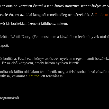
z oldalon közzétett életmű a lent látható statisztika szerint átlépte az öt
zelésén, ezt az oldal látogatói remélhetőleg nem érzékelik. A
Guide to
evő kis borítékkal üzenetet küldhetsz nekem.
özött a LAttilaD.org. (Fent most nem a készülőben levő könyvek utolsó
kapott.
ó fordítása. Ezzel ez a könyv az összes nyelven megvan, amit beszélek.
sa. Ez az első könyvem, amely három nyelven létezik.
ordítások külön oldalakon tekinthetők meg, a felső sorban levő zászlók 
rdítása, valamint a
Lauma
lett fordítása is.
programokról.