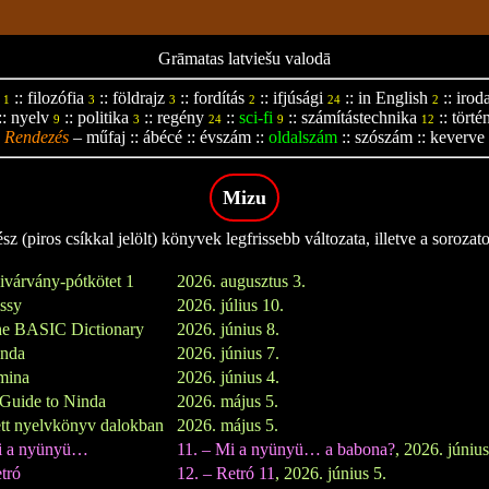
Grāmatas latviešu valodā
::
filozófia
::
földrajz
::
fordítás
::
ifjúsági
::
in English
::
irod
1
3
3
2
24
2
::
nyelv
::
politika
::
regény
::
sci-fi
::
számítástechnika
::
törté
9
3
24
9
12
Rendezés
–
műfaj
::
ábécé
::
évszám
::
oldalszám
::
szószám
::
keverve
Mizu
z (piros csíkkal jelölt) könyvek legfrissebb változata, illetve a sorozat
ivárvány-pótkötet 1
2026. augusztus 3.
issy
2026. július 10.
e BASIC Dictionary
2026. június 8.
inda
2026. június 7.
mina
2026. június 4.
Guide to Ninda
2026. május 5.
tt nyelvkönyv dalokban
2026. május 5.
i a nyünyü…
11. – Mi a nyünyü… a babona?
, 2026. június
tró
12. – Retró 11
, 2026. június 5.