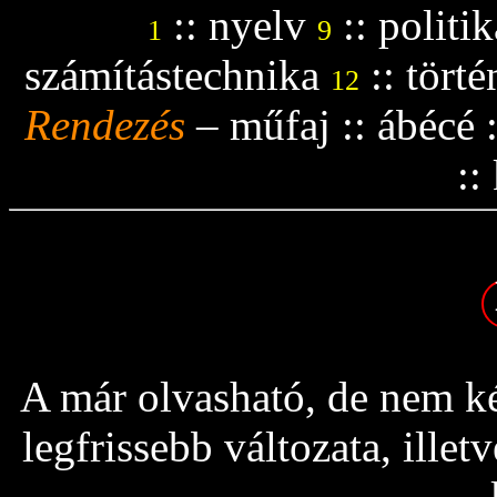
::
nyelv
::
politik
1
9
számítástechnika
::
tört
12
Rendezés
–
műfaj
::
ábécé
::
A már olvasható, de nem ké
legfrissebb változata, ille