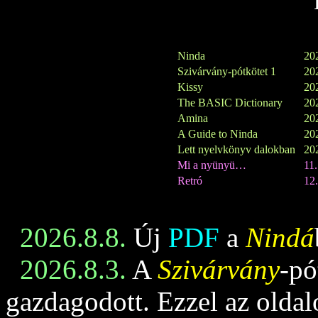
Ninda
202
Szivárvány-pótkötet 1
202
Kissy
202
The BASIC Dictionary
202
Amina
202
A Guide to Ninda
202
Lett nyelvkönyv dalokban
202
Mi a nyünyü…
11
Retró
12.
2026.8.8.
Új
PDF
a
Nindá
2026.8.3.
A
Szivárvány
-pó
gazdagodott. Ezzel az oldalo