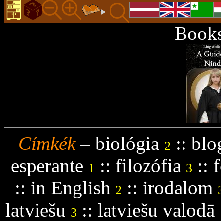
Books
Címkék
–
biológia
::
blo
2
esperante
::
filozófia
::
f
1
3
::
in English
::
irodalom
2
latviešu
::
latviešu valodā
3