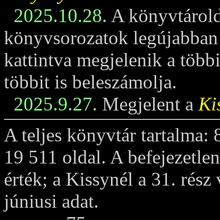
2025.10.28.
A könyvtárold
könyvsorozatok legújabban m
kattintva megjelenik a többi
többit is beleszámolja.
2025.9.27.
Megjelent a
Ki
A teljes könyvtár tartalma:
19 511 oldal. A befejezetle
érték; a Kissynél a 31. rész
júniusi adat.