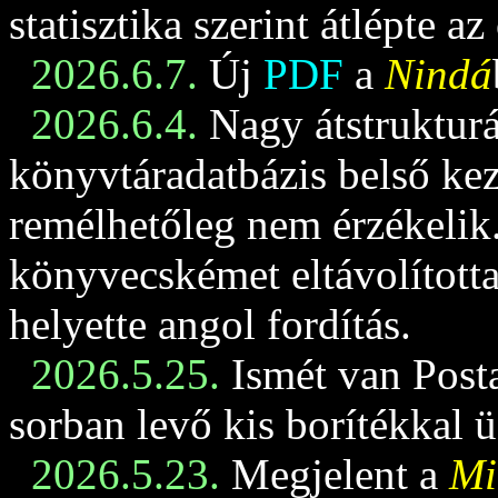
statisztika szerint átlépte az
2026.6.7.
Új
PDF
a
Nindá
2026.6.4.
Nagy átstrukturá
könyvtáradatbázis belső keze
remélhetőleg nem érzékelik
könyvecskémet eltávolította
helyette angol fordítás.
2026.5.25.
Ismét van Posta
sorban levő kis borítékkal 
2026.5.23.
Megjelent a
Mi