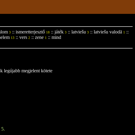
alom
::
ismeretterjesztő
::
játék
::
latviešu
::
latviešu valodā
::
3
18
3
3
1
nelem
::
vers
::
zene
::
mind
13
2
1
ok legújabb megjelent kötete
 5.