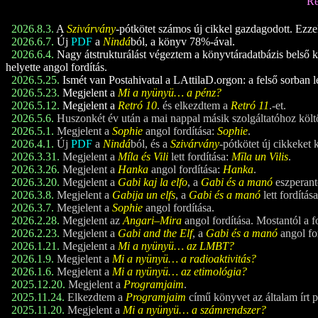
Re
2026.8.3.
A
Szivárvány
-pótkötet számos új cikkel gazdagodott. Ezzel a
2026.6.7.
Új
PDF
a
Nindá
ból, a könyv 78%-ával.
2026.6.4.
Nagy átstrukturálást végeztem a könyvtáradatbázis belső ke
helyette angol fordítás.
2026.5.25.
Ismét van Postahivatal a LAttilaD.orgon: a felső sorban l
2026.5.23.
Megjelent a
Mi a nyünyü… a pénz?
2026.5.12.
Megjelent a
Retró 1
0
. és elkezdtem a
Retró 1
1
.-et.
2026.5.6.
Huszonkét év után a mai nappal másik szolgáltatóhoz költ
2026.5.1.
Megjelent a
Sophie
angol fordítása:
Sophie
.
2026.4.1.
Új
PDF
a
Nindá
ból, és a
Szivárvány
-pótkötet új cikkeket 
2026.3.31.
Megjelent a
Míla és Vili
lett fordítása:
Mīla un Vilis
.
2026.3.26.
Megjelent a
Hanka
angol fordítása:
Hanka
.
2026.3.20.
Megjelent a
Gabi kaj la elfo
, a
Gabi és a manó
eszperant
2026.3.8.
Megjelent a
Gabija un elfs
, a
Gabi és a manó
lett fordítá
2026.3.7.
Megjelent a
Sophie
angol fordítása.
2026.2.28.
Megjelent az
Angari–Mira
angol fordítása. Mostantól a f
2026.2.23.
Megjelent a
Gabi and the Elf
, a
Gabi és a manó
angol fo
2026.1.21.
Megjelent a
Mi a nyünyü… az LMBT?
2026.1.9.
Megjelent a
Mi a nyünyü… a radioaktivitás?
2026.1.6.
Megjelent a
Mi a nyünyü… az etimológia?
2025.12.20.
Megjelent a
Programjaim
.
2025.11.24.
Elkezdtem a
Programjaim
című könyvet az általam írt 
2025.11.20.
Megjelent a
Mi a nyünyü… a számrendszer?