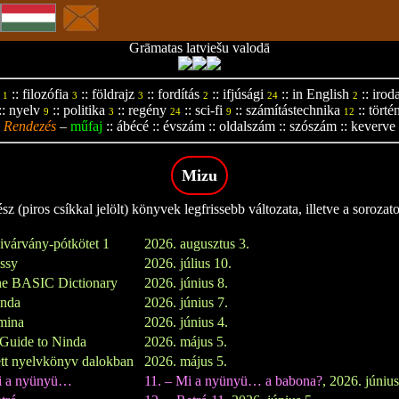
Grāmatas latviešu valodā
::
filozófia
::
földrajz
::
fordítás
::
ifjúsági
::
in English
::
irod
1
3
3
2
24
2
::
nyelv
::
politika
::
regény
::
sci-fi
::
számítástechnika
::
törté
9
3
24
9
12
Rendezés
–
műfaj
::
ábécé
::
évszám
::
oldalszám
::
szószám
::
keverve
Mizu
z (piros csíkkal jelölt) könyvek legfrissebb változata, illetve a sorozat
ivárvány-pótkötet 1
2026. augusztus 3.
issy
2026. július 10.
e BASIC Dictionary
2026. június 8.
inda
2026. június 7.
mina
2026. június 4.
Guide to Ninda
2026. május 5.
tt nyelvkönyv dalokban
2026. május 5.
i a nyünyü…
11. – Mi a nyünyü… a babona?
, 2026. június