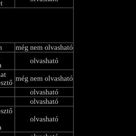
t
m
még nem olvasható
a
olvasható
a
zat
még nem olvasható
esztő
olvasható
olvasható
esztő
a
olvasható
a