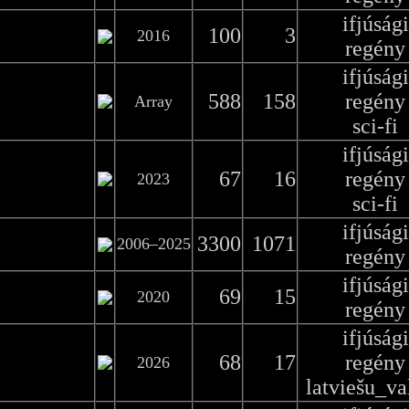
ifjúsági
100
3
2016
regény
ifjúsági
588
158
regény
Array
sci-fi
ifjúsági
67
16
regény
2023
sci-fi
ifjúsági
3300
1071
2006–2025
regény
ifjúsági
69
15
2020
regény
ifjúsági
68
17
regény
2026
latviešu_va