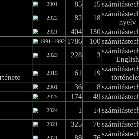
85
15
számítástec
2001
számítástec
82
18
2022
nyelv
404
130
számítástec
2021
1786
100
számítástec
1991–1992
számítástec
228
3
2023
English
számítástec
61
19
2015
rténete
történel
36
8
számítástec
2001
174
49
számítástec
2025
1
14
számítástec
2024
325
76
számítástec
2021
számítástec
88
76
2021