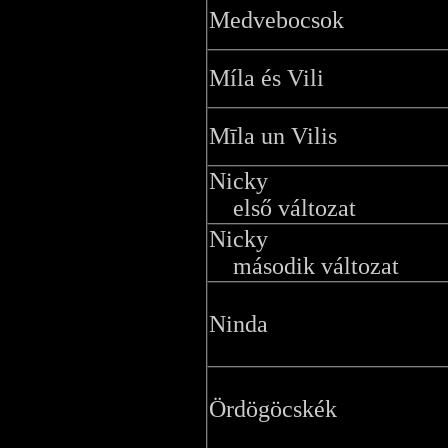
Medvebocsok
Míla és Vili
Mīla un Vilis
Nicky
első változat
Nicky
második változat
Ninda
Ördögöcskék