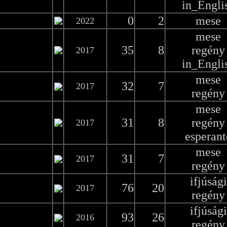
in_Engli
0
2
mese
2022
mese
35
8
regény
2017
in_Engli
mese
32
7
2017
regény
mese
31
8
regény
2017
esperant
mese
31
7
2017
regény
ifjúsági
76
20
2017
regény
ifjúsági
93
26
2016
regény