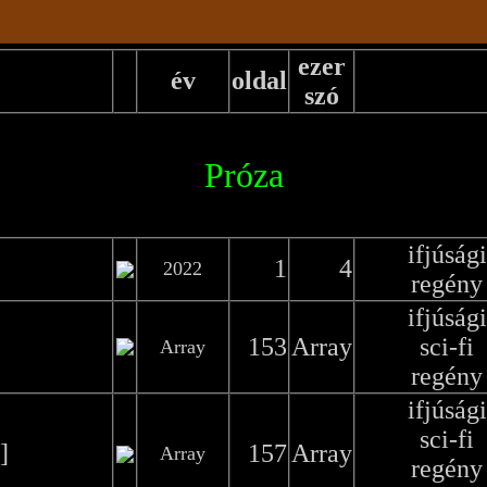
ezer
év
oldal
szó
Próza
ifjúsági
1
4
2022
regény
ifjúsági
153
Array
sci-fi
Array
regény
ifjúsági
sci-fi
]
157
Array
Array
regény