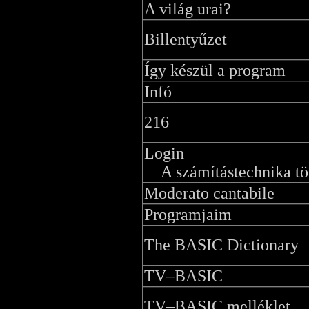
A világ urai?
Billentyűzet
Így készül a program
Infó
216
Login
A számítástechnika tö
Moderato cantabile
Programjaim
The BASIC Dictionary
TV–BASIC
TV–BASIC melléklet