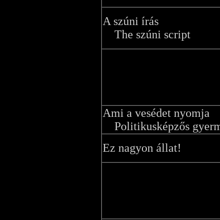
A szúni írás
The szúni script
Ami a vesédet nyomja
Politikusképzős gyer
Ez nagyon állat!