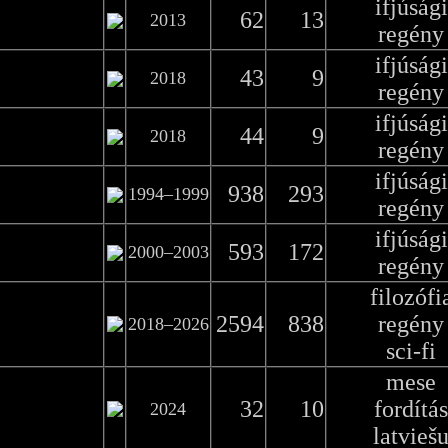
ifjúsági
62
13
2013
regény
ifjúsági
43
9
2018
regény
ifjúsági
44
9
2018
regény
ifjúsági
938
293
1994–1999
regény
ifjúsági
593
172
2000–2003
regény
filozófi
2594
838
regény
2018–2026
sci-fi
mese
32
10
fordítás
2024
latvieš