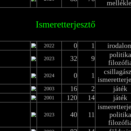
mellékle
Ismeretterjesztő
0
1
irodalo
2022
politik
32
9
2023
filozófi
csillagás
0
1
2024
ismeretterj
16
2
játék
2003
120
14
játék
2001
ismeretterj
40
11
politik
2023
filozófi