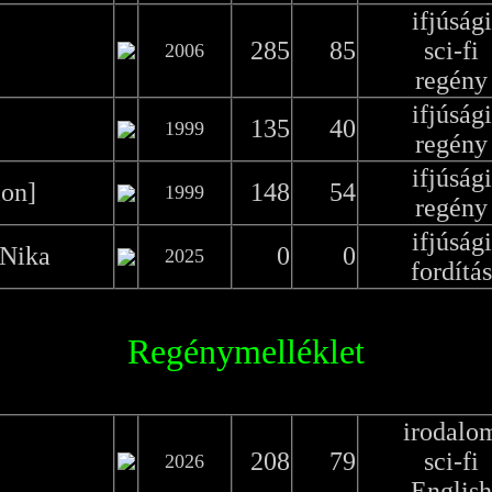
ifjúsági
285
85
sci-fi
2006
regény
ifjúsági
135
40
1999
regény
ifjúsági
ion]
148
54
1999
regény
ifjúsági
 Nika
0
0
2025
fordítás
Regénymelléklet
irodalo
208
79
sci-fi
2026
English