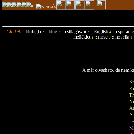
Címkék
–
biológia
::
blog
::
csillagászat
::
English
::
esperante
2
2
3
4
melléklet
::
mese
::
novella
2
6
1
A már olvasható, de nem kés
Sz
K
Th
N
A
A 
Le
M