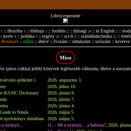
Libroj esperante
::
filozófia
::
földrajz
::
fordítás
::
ifjúsági
::
in English
::
irod
1
3
3
2
24
2
::
nyelv
::
politika
::
regény
::
sci-fi
::
számítástechnika
::
törté
9
3
24
9
12
Rendezés
–
műfaj
::
ábécé
::
évszám
::
oldalszám
::
szószám
::
keverve
Mizu
z (piros csíkkal jelölt) könyvek legfrissebb változata, illetve a sorozat
ivárvány-pótkötet 1
2026. augusztus 3.
issy
2026. július 10.
e BASIC Dictionary
2026. június 8.
inda
2026. június 7.
mina
2026. június 4.
Guide to Ninda
2026. május 5.
tt nyelvkönyv dalokban
2026. május 5.
i a nyünyü…
11. – Mi a nyünyü… a babona?
, 2026. június