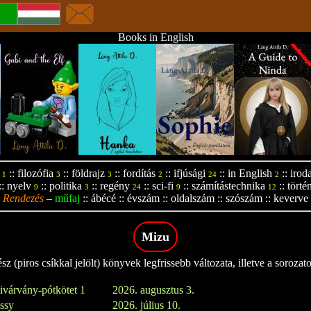
Books in English
::
filozófia
::
földrajz
::
fordítás
::
ifjúsági
::
in English
::
irod
1
3
3
2
24
2
::
nyelv
::
politika
::
regény
::
sci-fi
::
számítástechnika
::
törté
9
3
24
9
12
Rendezés
–
műfaj
::
ábécé
::
évszám
::
oldalszám
::
szószám
::
keverve
Mizu
z (piros csíkkal jelölt) könyvek legfrissebb változata, illetve a sorozat
ivárvány-pótkötet 1
2026. augusztus 3.
issy
2026. július 10.