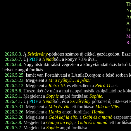
Th
N
A
A 
Le
M
Re
2026.8.3.
A
Szivárvány
-pótkötet számos új cikkel gazdagodott. Ezzel a
2026.6.7.
Új
PDF
a
Nindá
ból, a könyv 78%-ával.
2026.6.4.
Nagy átstrukturálást végeztem a könyvtáradatbázis belső ke
helyette angol fordítás.
2026.5.25.
Ismét van Postahivatal a LAttilaD.orgon: a felső sorban l
2026.5.23.
Megjelent a
Mi a nyünyü… a pénz?
2026.5.12.
Megjelent a
Retró 1
0
. és elkezdtem a
Retró 1
1
.-et.
2026.5.6.
Huszonkét év után a mai nappal másik szolgáltatóhoz költ
2026.5.1.
Megjelent a
Sophie
angol fordítása:
Sophie
.
2026.4.1.
Új
PDF
a
Nindá
ból, és a
Szivárvány
-pótkötet új cikkeket 
2026.3.31.
Megjelent a
Míla és Vili
lett fordítása:
Mīla un Vilis
.
2026.3.26.
Megjelent a
Hanka
angol fordítása:
Hanka
.
2026.3.20.
Megjelent a
Gabi kaj la elfo
, a
Gabi és a manó
eszperant
2026.3.8.
Megjelent a
Gabija un elfs
, a
Gabi és a manó
lett fordítá
2026.3.7.
Megjelent a
Sophie
angol fordítása.