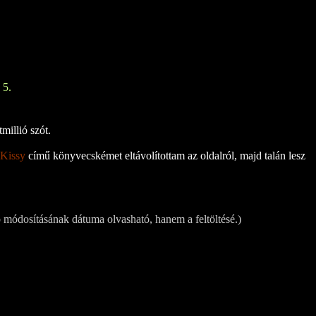
 5.
millió szót.
 Kissy
című könyvecskémet eltávolítottam az oldalról, majd talán lesz
 módosításának dátuma olvasható, hanem a feltöltésé.)