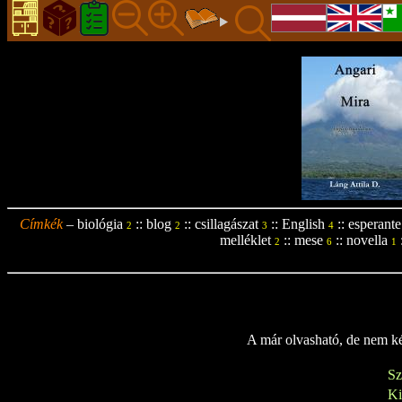
Címkék
–
biológia
::
blog
::
csillagászat
::
English
::
esperante
2
2
3
4
melléklet
::
mese
::
novella
2
6
1
A már olvasható, de nem kés
Sz
K