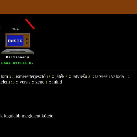
alom
::
ismeretterjesztő
::
játék
::
latviešu
::
latviešu valodā
::
3
18
3
3
1
nelem
::
vers
::
zene
::
mind
13
2
1
ok legújabb megjelent kötete