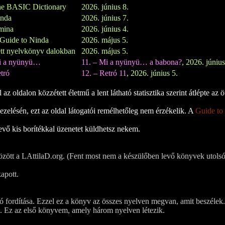
e BASIC Dictionary
2026. június 8.
inda
2026. június 7.
mina
2026. június 4.
Guide to Ninda
2026. május 5.
tt nyelvkönyv dalokban
2026. május 5.
i a nyünyü…
11. – Mi a nyünyü… a babona?
, 2026. június
tró
12. – Retró 11
, 2026. június 5.
z oldalon közzétett életmű a lent látható statisztika szerint átlépte az öt
zelésén, ezt az oldal látogatói remélhetőleg nem érzékelik. A
Guide to
evő kis borítékkal üzenetet küldhetsz nekem.
özött a LAttilaD.org. (Fent most nem a készülőben levő könyvek utolsó
kapott.
ó fordítása. Ezzel ez a könyv az összes nyelven megvan, amit beszélek.
sa. Ez az első könyvem, amely három nyelven létezik.