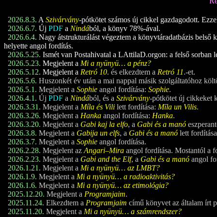
Re
2026.8.3.
A
Szivárvány
-pótkötet számos új cikkel gazdagodott. Ezzel a
2026.6.7.
Új
PDF
a
Nindá
ból, a könyv 78%-ával.
2026.6.4.
Nagy átstrukturálást végeztem a könyvtáradatbázis belső ke
helyette angol fordítás.
2026.5.25.
Ismét van Postahivatal a LAttilaD.orgon: a felső sorban l
2026.5.23.
Megjelent a
Mi a nyünyü… a pénz?
2026.5.12.
Megjelent a
Retró 1
0
. és elkezdtem a
Retró 1
1
.-et.
2026.5.6.
Huszonkét év után a mai nappal másik szolgáltatóhoz költ
2026.5.1.
Megjelent a
Sophie
angol fordítása:
Sophie
.
2026.4.1.
Új
PDF
a
Nindá
ból, és a
Szivárvány
-pótkötet új cikkeket 
2026.3.31.
Megjelent a
Míla és Vili
lett fordítása:
Mīla un Vilis
.
2026.3.26.
Megjelent a
Hanka
angol fordítása:
Hanka
.
2026.3.20.
Megjelent a
Gabi kaj la elfo
, a
Gabi és a manó
eszperant
2026.3.8.
Megjelent a
Gabija un elfs
, a
Gabi és a manó
lett fordítá
2026.3.7.
Megjelent a
Sophie
angol fordítása.
2026.2.28.
Megjelent az
Angari–Mira
angol fordítása. Mostantól a f
2026.2.23.
Megjelent a
Gabi and the Elf
, a
Gabi és a manó
angol fo
2026.1.21.
Megjelent a
Mi a nyünyü… az LMBT?
2026.1.9.
Megjelent a
Mi a nyünyü… a radioaktivitás?
2026.1.6.
Megjelent a
Mi a nyünyü… az etimológia?
2025.12.20.
Megjelent a
Programjaim
.
2025.11.24.
Elkezdtem a
Programjaim
című könyvet az általam írt 
2025.11.20.
Megjelent a
Mi a nyünyü… a számrendszer?