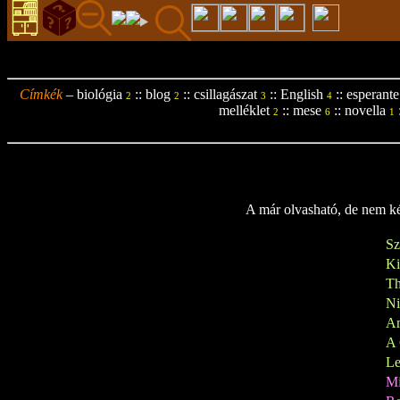
Címkék
–
biológia
::
blog
::
csillagászat
::
English
::
esperante
2
2
3
4
melléklet
::
mese
::
novella
2
6
1
A már olvasható, de nem kés
Sz
K
Th
N
A
A 
Le
M