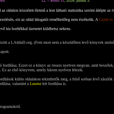
tró
12. – Retró 11
, 2026. június 5.
z oldalon közzétett életmű a lent látható statisztika szerint átlépte az öt
zelésén, ezt az oldal látogatói remélhetőleg nem érzékelik. A
Guide to
evő kis borítékkal üzenetet küldhetsz nekem.
özött a LAttilaD.org. (Fent most nem a készülőben levő könyvek utolsó
kapott.
ó fordítása. Ezzel ez a könyv az összes nyelven megvan, amit beszélek.
sa. Ez az első könyvem, amely három nyelven létezik.
ordítások külön oldalakon tekinthetők meg, a felső sorban levő zászlók 
rdítása, valamint a
Lauma
lett fordítása is.
programokról.