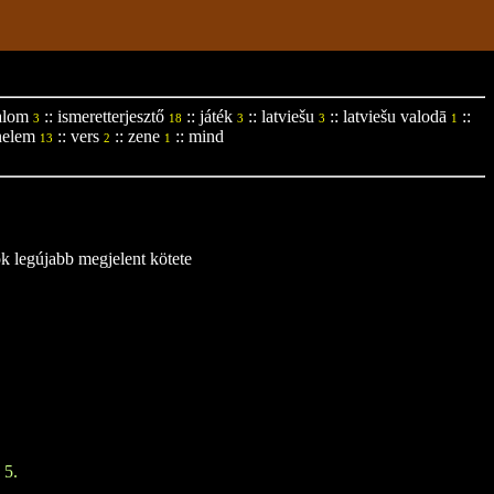
alom
::
ismeretterjesztő
::
játék
::
latviešu
::
latviešu valodā
::
3
18
3
3
1
nelem
::
vers
::
zene
::
mind
13
2
1
ok legújabb megjelent kötete
 5.