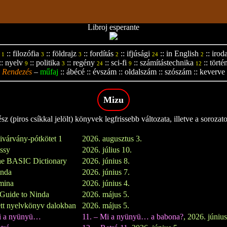
Libroj esperante
::
filozófia
::
földrajz
::
fordítás
::
ifjúsági
::
in English
::
irod
1
3
3
2
24
2
::
nyelv
::
politika
::
regény
::
sci-fi
::
számítástechnika
::
törté
9
3
24
9
12
Rendezés
–
műfaj
::
ábécé
::
évszám
::
oldalszám
::
szószám
::
keverve
Mizu
z (piros csíkkal jelölt) könyvek legfrissebb változata, illetve a sorozat
ivárvány-pótkötet 1
2026. augusztus 3.
issy
2026. július 10.
e BASIC Dictionary
2026. június 8.
inda
2026. június 7.
mina
2026. június 4.
Guide to Ninda
2026. május 5.
tt nyelvkönyv dalokban
2026. május 5.
i a nyünyü…
11. – Mi a nyünyü… a babona?
, 2026. június