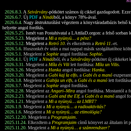
Re
2026.8.3.
A
Szivárvány
-pótkötet számos új cikkel gazdagodott. Ezzel a
2026.6.7.
Új
PDF
a
Nindá
ból, a könyv 78%-ával.
2026.6.4.
Nagy átstrukturálást végeztem a könyvtáradatbázis belső ke
helyette angol fordítás.
2026.5.25.
Ismét van Postahivatal a LAttilaD.orgon: a felső sorban l
2026.5.23.
Megjelent a
Mi a nyünyü… a pénz?
2026.5.12.
Megjelent a
Retró 1
0
. és elkezdtem a
Retró 1
1
.-et.
2026.5.6.
Huszonkét év után a mai nappal másik szolgáltatóhoz költ
2026.5.1.
Megjelent a
Sophie
angol fordítása:
Sophie
.
2026.4.1.
Új
PDF
a
Nindá
ból, és a
Szivárvány
-pótkötet új cikkeket 
2026.3.31.
Megjelent a
Míla és Vili
lett fordítása:
Mīla un Vilis
.
2026.3.26.
Megjelent a
Hanka
angol fordítása:
Hanka
.
2026.3.20.
Megjelent a
Gabi kaj la elfo
, a
Gabi és a manó
eszperant
2026.3.8.
Megjelent a
Gabija un elfs
, a
Gabi és a manó
lett fordítá
2026.3.7.
Megjelent a
Sophie
angol fordítása.
2026.2.28.
Megjelent az
Angari–Mira
angol fordítása. Mostantól a f
2026.2.23.
Megjelent a
Gabi and the Elf
, a
Gabi és a manó
angol fo
2026.1.21.
Megjelent a
Mi a nyünyü… az LMBT?
2026.1.9.
Megjelent a
Mi a nyünyü… a radioaktivitás?
2026.1.6.
Megjelent a
Mi a nyünyü… az etimológia?
2025.12.20.
Megjelent a
Programjaim
.
2025.11.24.
Elkezdtem a
Programjaim
című könyvet az általam írt 
2025.11.20.
Megjelent a
Mi a nyünyü… a számrendszer?