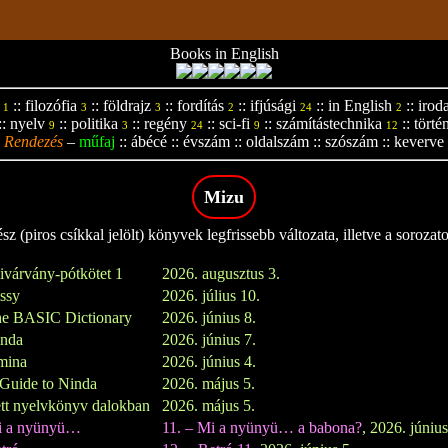
Books in English
::
filozófia
::
földrajz
::
fordítás
::
ifjúsági
::
in English
::
irod
1
3
3
2
24
2
::
nyelv
::
politika
::
regény
::
sci-fi
::
számítástechnika
::
törté
9
3
24
9
12
Rendezés
–
műfaj
::
ábécé
::
évszám
::
oldalszám
::
szószám
::
keverve
Mizu
z (piros csíkkal jelölt) könyvek legfrissebb változata, illetve a sorozat
ivárvány-pótkötet 1
2026. augusztus 3.
issy
2026. július 10.
e BASIC Dictionary
2026. június 8.
inda
2026. június 7.
mina
2026. június 4.
Guide to Ninda
2026. május 5.
tt nyelvkönyv dalokban
2026. május 5.
i a nyünyü…
11. – Mi a nyünyü… a babona?
, 2026. június