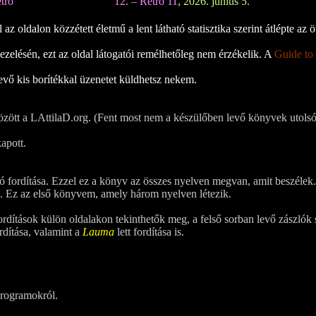
tró
12. – Retró 11
, 2026. június 5.
z oldalon közzétett életmű a lent látható statisztika szerint átlépte az öt
zelésén, ezt az oldal látogatói remélhetőleg nem érzékelik. A
Guide to
evő kis borítékkal üzenetet küldhetsz nekem.
özött a LAttilaD.org. (Fent most nem a készülőben levő könyvek utolsó
kapott.
ó fordítása. Ezzel ez a könyv az összes nyelven megvan, amit beszélek.
sa. Ez az első könyvem, amely három nyelven létezik.
ordítások külön oldalakon tekinthetők meg, a felső sorban levő zászlók 
rdítása, valamint a
Lauma
lett fordítása is.
programokról.