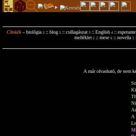
Címkék
–
biológia
::
blog
::
csillagászat
::
English
::
esperante
2
2
3
4
melléklet
::
mese
::
novella
2
6
1
A már olvasható, de nem kés
Sz
K
Th
N
A
A 
Le
M