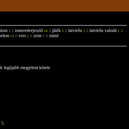
alom
::
ismeretterjesztő
::
játék
::
latviešu
::
latviešu valodā
::
3
18
3
3
1
nelem
::
vers
::
zene
::
mind
13
2
1
ok legújabb megjelent kötete
 5.